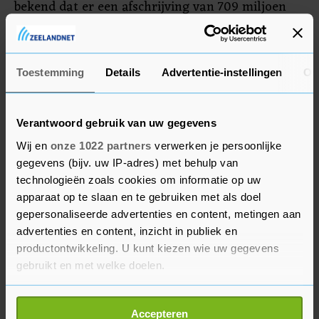
bekend dat er een afschrijving van 709 miljoen
euro in de boeken is gezet vanwege het
stopzetten van de activiteiten in Rusland in
verband met de oorlog in Oekraïne.
Toestemming
Details
Advertentie-instellingen
Ov
Verantwoord gebruik van uw gegevens
Wij en
onze 1022 partners
verwerken je persoonlijke
gegevens (bijv. uw IP-adres) met behulp van
technologieën zoals cookies om informatie op uw
apparaat op te slaan en te gebruiken met als doel
gepersonaliseerde advertenties en content, metingen aan
advertenties en content, inzicht in publiek en
productontwikkeling. U kunt kiezen wie uw gegevens
gebruikt en met welke doelen.
Als u het toestaat, willen we ook graag:
Accepteren