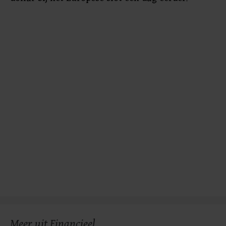
gemaakte keuze altijd wijzigen of intrekken.
Meer uit Financieel