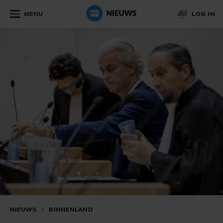
MENU
LOG IN
NIEUWS
/
BINNENLAND