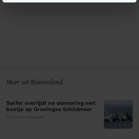
U kunt uw toestemming op elk moment wijzigen of
intrekken in de Cookieverklaring.
Met cookies werkt onze website beter en wordt jouw
bezoek makkelijker en persoonlijker. Op
onze cookiepagina kun je ons cookiebeleid bekijken en je
gemaakte keuze altijd wijzigen of intrekken.
Meer uit Binnenland
Surfer overlijdt na aanvaring met
bootje op Groningse Schildmeer
55 minuten geleden