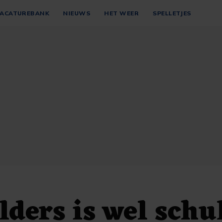
ACATUREBANK
NIEUWS
HET WEER
SPELLETJES
lders is wel schu