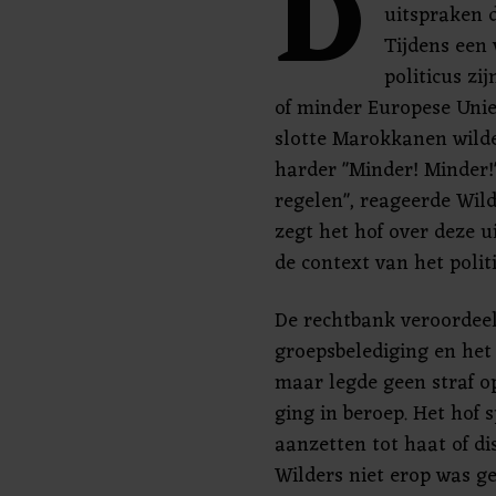
D
uitspraken d
Tijdens een 
politicus zi
of minder Europese Unie,
slotte Marokkanen wilde
harder "Minder! Minder!
regelen", reageerde Wil
zegt het hof over deze u
de context van het polit
De rechtbank veroordeel
groepsbelediging en het 
maar legde geen straf op
ging in beroep. Het hof s
aanzetten tot haat of d
Wilders niet erop was ge