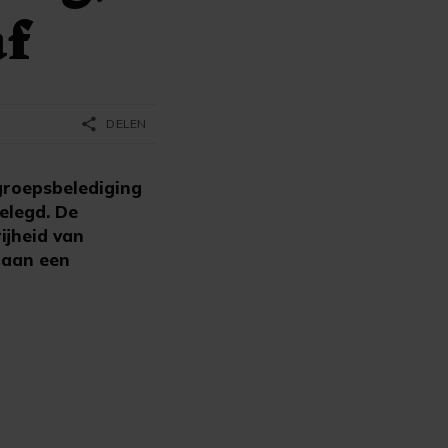
af
share
DELEN
groepsbelediging
elegd. De
ijheid van
t aan een