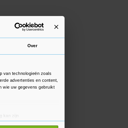
Over
p van technologieën zoals
erde advertenties en content,
en wie uw gegevens gebruikt
g kan zijn
erprinting)