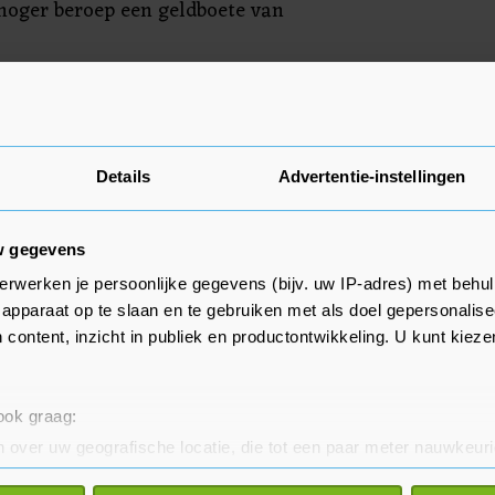
hoger beroep een geldboete van
ing
anger dan gebruikelijk, door
Details
Advertentie-instellingen
w ingebrachte stukken en een
het proces zich door een
ssen Openbaar Ministerie en
w gegevens
.
erwerken je persoonlijke gegevens (bijv. uw IP-adres) met behul
apparaat op te slaan en te gebruiken met als doel gepersonalise
prake van politieke beïnvloeding.
 content, inzicht in publiek en productontwikkeling. U kunt kiez
at toenmalig justitieminister Ivo
inger in de pap heeft gehad om
 ook graag:
 te pakken. Het OM heeft dat keer
 over uw geografische locatie, die tot een paar meter nauwkeuri
gesproken. Het hof was het met
eren door het actief te scannen op specifieke eigenschappen (fing