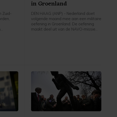
in Groenland
n Zuid-
DEN HAAG (ANP) - Nederland doet
orden,
volgende maand mee aan een militaire
oefening in Groenland. De oefening
n
maakt deel uit van de NAVO-missie
kade langs
om het Noordpoolgebied beter te
 een dijk
verdedigen. Die is opgetuigd om de
ruzie tussen de VS en Europa over het
strategische gebied bij te leggen.