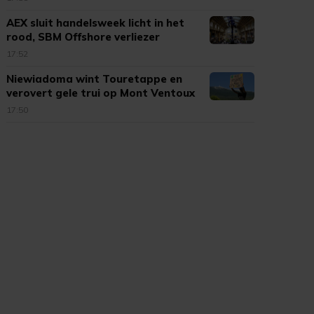
AEX sluit handelsweek licht in het
rood, SBM Offshore verliezer
17:52
Niewiadoma wint Touretappe en
verovert gele trui op Mont Ventoux
17:50