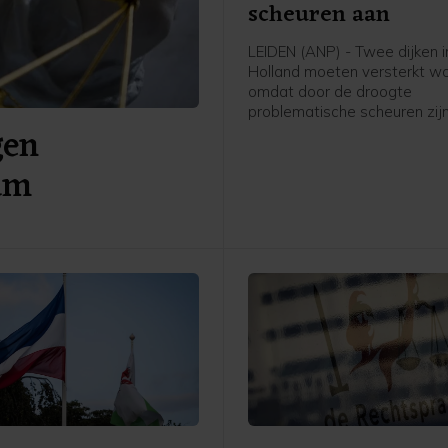
scheuren aan
LEIDEN (ANP) - Twee dijken i
Holland moeten versterkt w
omdat door de droogte
problematische scheuren zij
gen
ontstaan. Het gaat om een 
De Does bij Hoogmade en om
um
bij Reeuwijk.