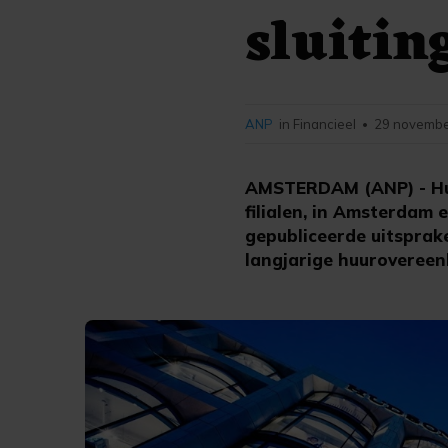
sluitin
ANP
in Financieel
29 novembe
•
AMSTERDAM (ANP) - Hud
filialen, in Amsterdam 
gepubliceerde uitsprak
langjarige huurovereen