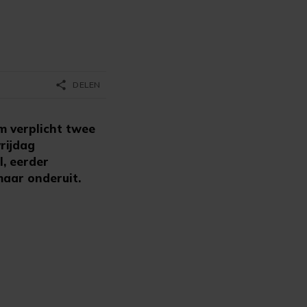
share
DELEN
 verplicht twee
rijdag
l, eerder
maar onderuit.