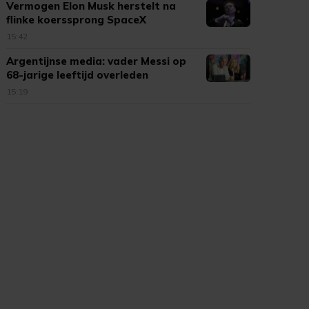
Vermogen Elon Musk herstelt na
flinke koerssprong SpaceX
15:42
Argentijnse media: vader Messi op
68-jarige leeftijd overleden
15:19