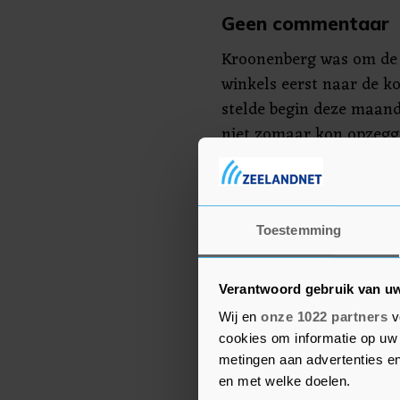
Geen commentaar
Kroonenberg was om de 
winkels eerst naar de ko
stelde begin deze maand
niet zomaar kon opzegge
beroep gegaan bij het hof
Nederland gaat vertrek
Het concern wilde vrij
Toestemming
Volgens Tomas Steenmet
Kroonenberg, ging het bi
Verantwoord gebruik van u
openhouden van de winke
Wij en
onze 1022 partners
v
moederbedrijf in Canada
cookies om informatie op uw 
nog jaren doorlopende 
metingen aan advertenties en
moeten worden, stelt hij.
en met welke doelen.