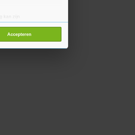
g kan zijn
erprinting)
t
detailgedeelte
in. U kunt uw
Accepteren
p onze cookiepagina kun je