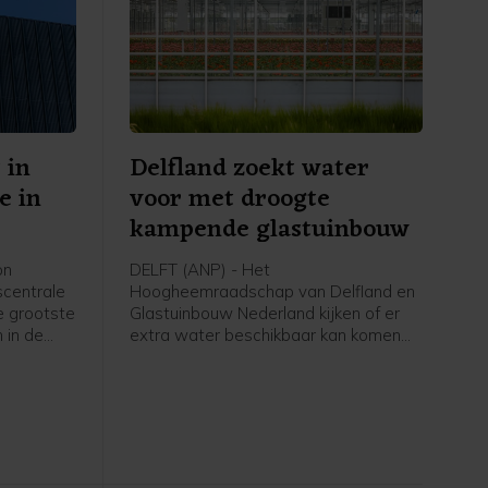
 in
Delfland zoekt water
e in
voor met droogte
kampende glastuinbouw
on
DELFT (ANP) - Het
scentrale
Hoogheemraadschap van Delfland en
de grootste
Glastuinbouw Nederland kijken of er
 in de
extra water beschikbaar kan komen
. Het
voor met droogte kampende tuinders.
energie
In een gesprek tussen het waterschap
oen met
en de sector zijn zaterdag drie
t heel
mogelijke oplossingen besproken, die
zullen worden onderzocht. Een
daarvan is zoet oppervlaktewater van
buiten het gebied met tankwagens