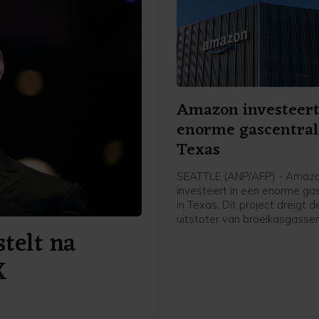
Amazon investeert
enorme gascentral
Texas
SEATTLE (ANP/AFP) - Amaz
investeert in een enorme ga
in Texas. Dit project dreigt 
uitstoter van broeikasgassen
telt na
Verenigde Staten te worden
techconcern heeft de extra 
X
nodig om meer te kunnen d
kunstmatige intelligentie, wa
veel rekenkracht vergt.