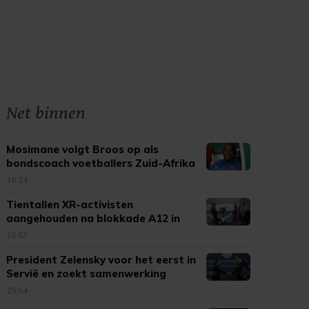
Net binnen
Mosimane volgt Broos op als
bondscoach voetballers Zuid-Afrika
16:14
Tientallen XR-activisten
aangehouden na blokkade A12 in
Den Haag
15:57
President Zelensky voor het eerst in
Servië en zoekt samenwerking
15:54