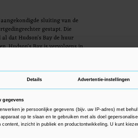
aangekondigde sluiting van de
rtgedingrechter gestapt. Die
 al dat Hudson's Bay de huur
n. Hudson's Bay is vervolgens in
. Dat de keten eind dit jaar uit
ken werd half september bekend.
dag geen commentaar geven.
Details
Advertentie-instellingen
ser, de advocaat van
j het hof specifiek om het
w gegevens
ls. Eerder zijn door het
erwerken je persoonlijke gegevens (bijv. uw IP-adres) met behul
 al garanties getekend dat de
apparaat op te slaan en te gebruiken met als doel gepersonalise
huurcontracten sowieso afbetaald
 content, inzicht in publiek en productontwikkeling. U kunt kiez
 Of de twee filialen