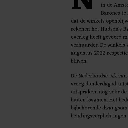
N
in de Amst
Barones te 
dat de winkels openblijv
rekenen het Hudson’s B
overleg heeft gevoerd m
verhuurder. De winkels z
augustus 2022 respectiev
blijven.
De Nederlandse tak van
vroeg donderdag al uits
uitspraken, nog vóór de 
buiten kwamen. Het bedri
bijbehorende dwangsomm
betalingsverplichtingen