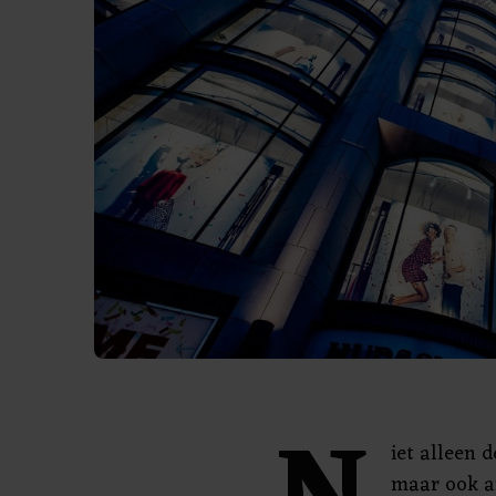
iet alleen 
maar ook a