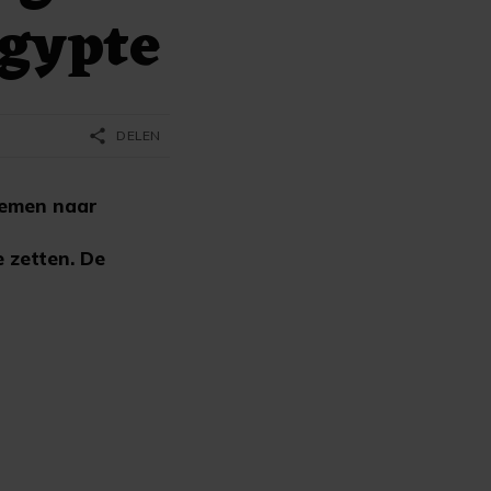
gypte
share
DELEN
temen naar
 zetten. De