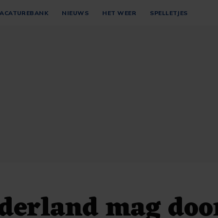
ACATUREBANK
NIEUWS
HET WEER
SPELLETJES
ederland mag do