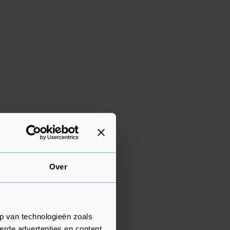
Over
p van technologieën zoals
erde advertenties en content,