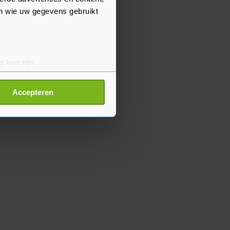
en wie uw gegevens gebruikt
g kan zijn
erprinting)
t
detailgedeelte
in. U kunt uw
Accepteren
p onze cookiepagina kun je