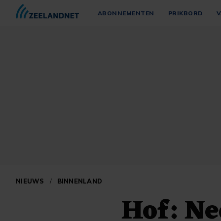
ABONNEMENTEN
PRIKBORD
V
NIEUWS
/
BINNENLAND
Hof: N