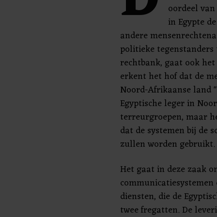
D
oordeel van 
in Egypte d
andere mensenrechtenact
politieke tegenstanders
rechtbank, gaat ook het
erkent het hof dat de m
Noord-Afrikaanse land "
Egyptische leger in Noo
terreurgroepen, maar h
dat de systemen bij de
zullen worden gebruikt.
Het gaat in deze zaak o
communicatiesystemen e
diensten, die de Egyptis
twee fregatten. De leve