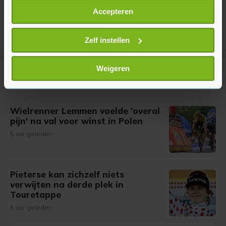
Als u het toestaat, willen we ook graag:
Accepteren
Informatie verzamelen over uw geografische
locatie, die tot een paar meter nauwkeurig kan zijn
Uw apparaat identificeren door het actief te
Zelf instellen
scannen op specifieke eigenschappen (fingerprinting)
Lees meer over hoe uw persoonlijke gegevens worden
Weigeren
Meer uit Sport
verwerkt en stel uw voorkeuren in het
detailgedeelte
in.
U kunt uw toestemming op elk moment wijzigen of
intrekken in de Cookieverklaring.
Wielrenner Lemmen voelde 'overal
pijn' na val voor winst in Polen
Met cookies werkt onze website beter en wordt jouw
5 uur geleden
bezoek makkelijker en persoonlijker. Op
onze cookiepagina kun je ons cookiebeleid bekijken en je
gemaakte keuze altijd wijzigen of intrekken.
Pieterse kan zichzelf niets
verwijten na derde plek in
Touretappe
6 uur geleden