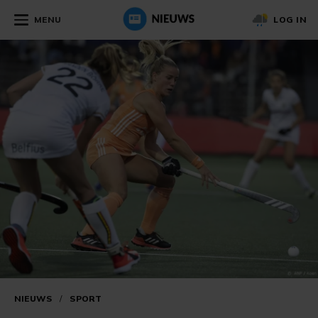
MENU
LOG IN
NIEUWS
/
SPORT