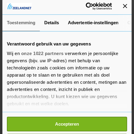
De hockeyers spelen maandagnacht eveneens in
de Pro League tegen Argentinië.
Toestemming
Details
Advertentie-instellingen
Ov
Verantwoord gebruik van uw gegevens
Wij en
onze 1022 partners
verwerken je persoonlijke
gegevens (bijv. uw IP-adres) met behulp van
technologieën zoals cookies om informatie op uw
apparaat op te slaan en te gebruiken met als doel
gepersonaliseerde advertenties en content, metingen aan
advertenties en content, inzicht in publiek en
productontwikkeling. U kunt kiezen wie uw gegevens
gebruikt en met welke doelen.
Als u het toestaat, willen we ook graag:
Accepteren
Informatie verzamelen over uw geografische
locatie, die tot een paar meter nauwkeurig kan zijn