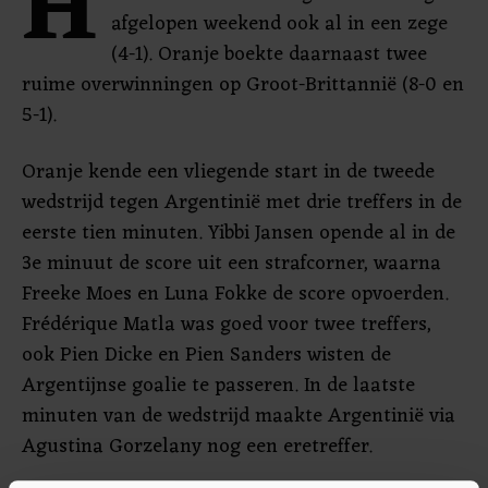
H
afgelopen weekend ook al in een zege
(4-1). Oranje boekte daarnaast twee
ruime overwinningen op Groot-Brittannië (8-0 en
5-1).
Oranje kende een vliegende start in de tweede
wedstrijd tegen Argentinië met drie treffers in de
eerste tien minuten. Yibbi Jansen opende al in de
3e minuut de score uit een strafcorner, waarna
Freeke Moes en Luna Fokke de score opvoerden.
Frédérique Matla was goed voor twee treffers,
ook Pien Dicke en Pien Sanders wisten de
Argentijnse goalie te passeren. In de laatste
minuten van de wedstrijd maakte Argentinië via
Agustina Gorzelany nog een eretreffer.