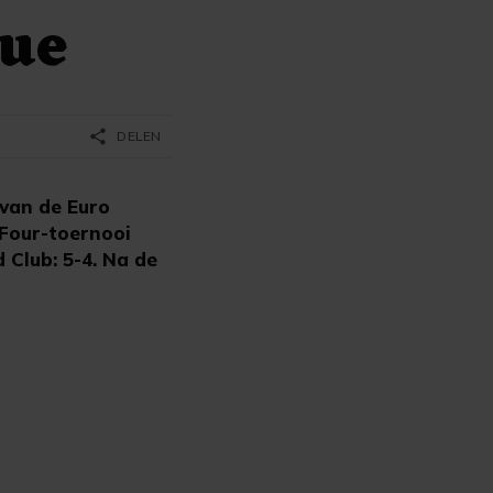
gue
share
DELEN
van de Euro
 Four-toernooi
 Club: 5-4. Na de