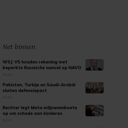
Net binnen
WSJ: VS houden rekening met
beperkte Russische aanval op NAVO
04:25
Pakistan, Turkije en Saudi-Arabië
sluiten defensiepact
04:23
Rechter legt Meta miljoenenboete
op om schade aan kinderen
04:20