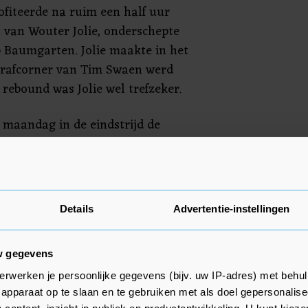
ofiteerde na ruim een half uur
t van Wouter Jolie, onderschepte
p Baumgarten. Jolie maakte in het
 strafcorner van Tim Swaen werd
rebound was Jolie wel trefzeker.
 maandag in de eindstrijd de
ussen Uhlenhorst Mülheim uit
 Atlètic Terrassa.
e Euro Hockey League werd in 2019
Details
Advertentie-instellingen
ische Waterloo Ducks.
ernationale clubtoernooi in
w gegevens
erwerken je persoonlijke gegevens (bijv. uw IP-adres) met behul
apparaat op te slaan en te gebruiken met als doel gepersonalise