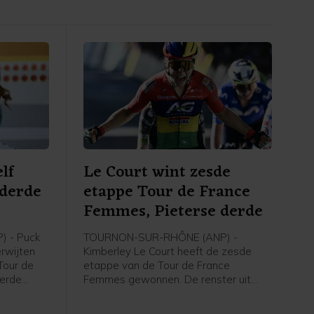
lf
Le Court wint zesde
 derde
etappe Tour de France
e
Femmes, Pieterse derde
 - Puck
TOURNON-SUR-RHÔNE (ANP) -
erwijten
Kimberley Le Court heeft de zesde
Tour de
etappe van de Tour de France
derde
Femmes gewonnen. De renster uit
rley Le
Mauritius van AG Insurance-Soudal
t zei de
was de beste in de heuvelachtige