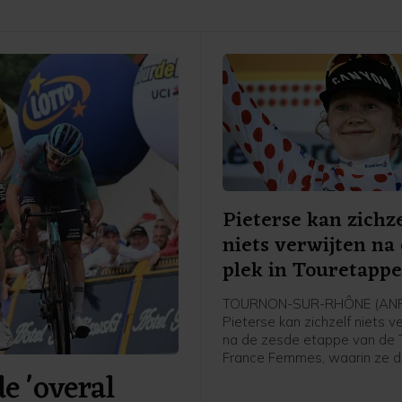
Pieterse kan zichze
niets verwijten na
plek in Touretapp
TOURNON-SUR-RHÔNE (ANP)
Pieterse kan zichzelf niets v
na de zesde etappe van de 
France Femmes, waarin ze 
 'overal
werd achter winnares Kimbe
Court en Cédrine Kerbaol. Da