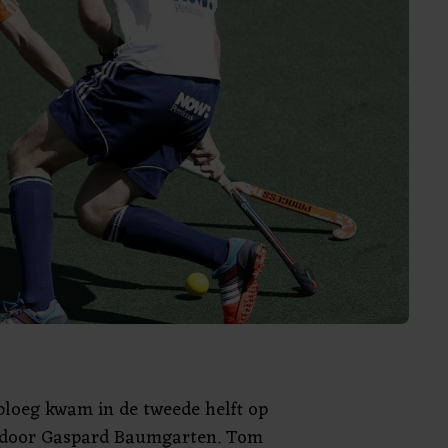
ploeg kwam in de tweede helft op
 door Gaspard Baumgarten. Tom