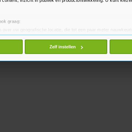
 content, inzicht in publiek en productontwikkeling. U kunt kiez
 ook graag:
 over uw geografische locatie, die tot een paar meter nauwkeuri
eren door het actief te scannen op specifieke eigenschappen (fing
onlijke gegevens worden verwerkt en stel uw voorkeuren in he
Zelf instellen
jzigen of intrekken in de Cookieverklaring.
te beter en wordt jouw bezoek makkelijker en persoonlijker. O
je gemaakte keuze altijd wijzigen of intrekken.