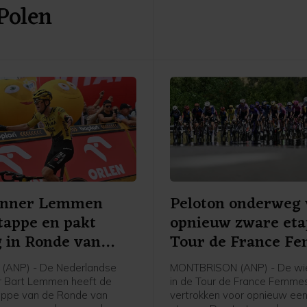
 Polen
Nederlandse bolletjestruidra
afloop van de etappe tegen
enner Lemmen
Peloton onderweg 
tappe en pakt
opnieuw zware et
g in Ronde van
Tour de France F
(ANP) - De Nederlandse
MONTBRISON (ANP) - De wie
r Bart Lemmen heeft de
in de Tour de France Femmes
appe van de Ronde van
vertrokken voor opnieuw ee