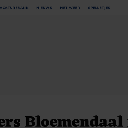
ACATUREBANK
NIEUWS
HET WEER
SPELLETJES
ers Bloemendaal