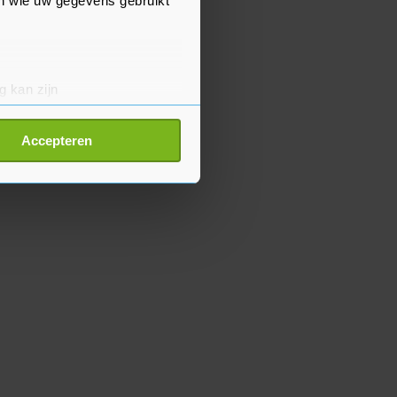
en wie uw gegevens gebruikt
g kan zijn
erprinting)
t
detailgedeelte
in. U kunt uw
Accepteren
p onze cookiepagina kun je