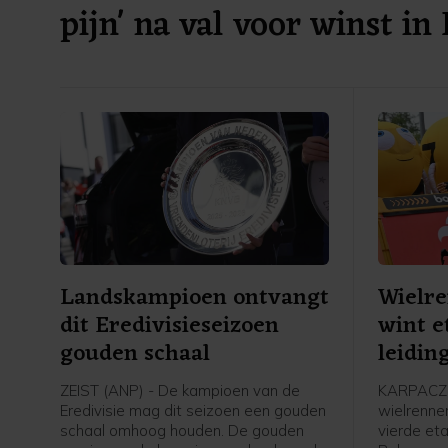
pijn' na val voor winst in
Landskampioen ontvangt
Wielr
dit Eredivisieseizoen
wint e
gouden schaal
leidin
Polen
ZEIST (ANP) - De kampioen van de
KARPACZ 
Eredivisie mag dit seizoen een gouden
wielrenne
schaal omhoog houden. De gouden
vierde et