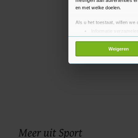
metingen aan advertenties en
en met welke doelen.
Als u het toestaat, willen we
Informatie verzamelen
Uw apparaat identific
Lees meer over hoe uw perso
Weigeren
toestemming op elk moment wi
Met cookies werkt onze websi
ons cookiebeleid bekijken en 
Meer uit Sport