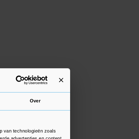
Over
p van technologieën zoals
erde advertenties en content,