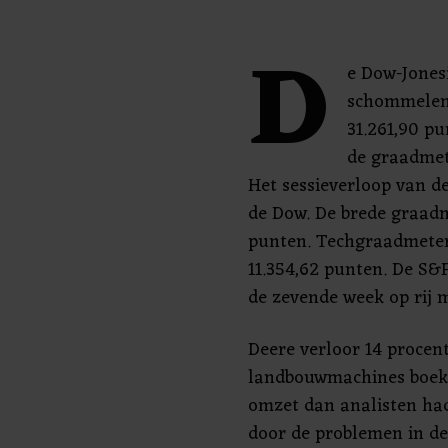
D
e Dow-Jonesi
schommelend
31.261,90 pu
de graadmet
Het sessieverloop van d
de Dow. De brede graadm
punten. Techgraadmeter
11.354,62 punten. De S&
de zevende week op rij m
Deere verloor 14 procent
landbouwmachines boekt
omzet dan analisten ha
door de problemen in de