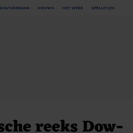
ACATUREBANK
NIEUWS
HET WEER
SPELLETJES
sche reeks Dow-