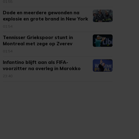
01:55
Dode en meerdere gewonden na
explosie en grote brand in New York
01:54
Tennisser Griekspoor stunt in
Montreal met zege op Zverev
01:54
Infantino blijft aan als FIFA-
voorzitter na overleg in Marokko
23:40