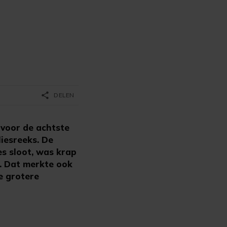
share
DELEN
voor de achtste
liesreeks. De
es sloot, was krap
e. Dat merkte ook
e grotere