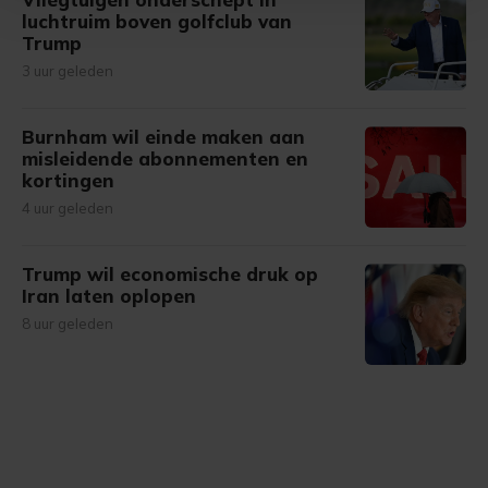
Met cookies werkt onze website beter en wordt jouw
luchtruim boven golfclub van
Trump
bezoek makkelijker en persoonlijker. Op
onze cookiepagina kun je ons cookiebeleid bekijken en je
3 uur geleden
gemaakte keuze altijd wijzigen of intrekken.
Burnham wil einde maken aan
misleidende abonnementen en
kortingen
4 uur geleden
Trump wil economische druk op
Iran laten oplopen
8 uur geleden