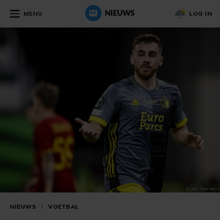
MENU
LOG IN
NIEUWS
/
VOETBAL