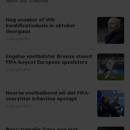
Meer uit Voetbal
gemaakte keuze altijd wijzigen of intrekken.
Nog onzeker of WK-
kwalificatieduels in oktober
doorgaan
1 uur geleden
Engelse voetbalster Bronze steunt
FIFA-boycot Europese speelsters
2 uur geleden
Noorse voetbalbond wil dat FIFA-
voorzitter Infantino opstapt
4 uur geleden
Bosz: transfer Sano nog niet