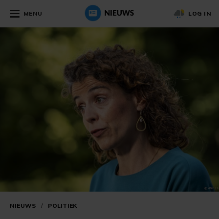
MENU
LOG IN
NIEUWS
/
POLITIEK