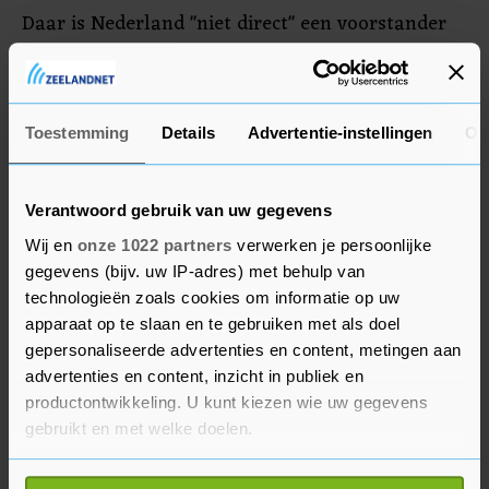
Daar is Nederland "niet direct" een voorstander
van, aldus het ministerie. Internationale CO2-
kredieten uit landen waarmee Nederland
strategische banden heeft, hebben dan eventueel
Toestemming
Details
Advertentie-instellingen
Ov
de voorkeur van Hermans.
Verantwoord gebruik van uw gegevens
Wij en
onze 1022 partners
verwerken je persoonlijke
gegevens (bijv. uw IP-adres) met behulp van
technologieën zoals cookies om informatie op uw
apparaat op te slaan en te gebruiken met als doel
gepersonaliseerde advertenties en content, metingen aan
advertenties en content, inzicht in publiek en
productontwikkeling. U kunt kiezen wie uw gegevens
gebruikt en met welke doelen.
Als u het toestaat, willen we ook graag: