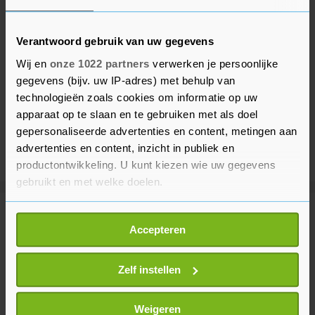
Verantwoord gebruik van uw gegevens
Wij en
onze 1022 partners
verwerken je persoonlijke
gegevens (bijv. uw IP-adres) met behulp van
technologieën zoals cookies om informatie op uw
apparaat op te slaan en te gebruiken met als doel
gepersonaliseerde advertenties en content, metingen aan
advertenties en content, inzicht in publiek en
productontwikkeling. U kunt kiezen wie uw gegevens
gebruikt en met welke doelen.
Als u het toestaat, willen we ook graag:
Meer uit Voetbal
Accepteren
Informatie verzamelen over uw geografische
locatie, die tot een paar meter nauwkeurig kan zijn
Inter Miami verliest zonder
Uw apparaat identificeren door het actief te
Zelf instellen
afwezige Messi van Monterrey
scannen op specifieke eigenschappen (fingerprinting)
2 uur geleden
Lees meer over hoe uw persoonlijke gegevens worden
Weigeren