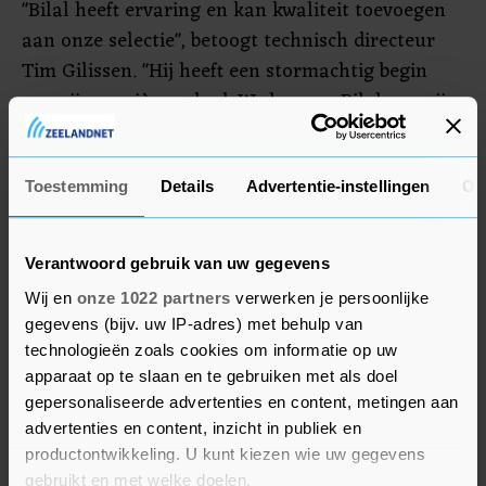
"Bilal heeft ervaring en kan kwaliteit toevoegen
aan onze selectie", betoogt technisch directeur
Tim Gilissen. "Hij heeft een stormachtig begin
van zijn carrière gehad. We kennen Bilal van zijn
tijd in de Eredivisie en hebben ook zijn laatste
jaren uitgebreid geanalyseerd. Het is aan ons om
hem weer op zijn oude niveau te krijgen. Dat
Toestemming
Details
Advertentie-instellingen
Ov
moet hij vooral zelf doen, maar daar gaan wij
hem als club bij helpen."
Verantwoord gebruik van uw gegevens
Wij en
onze 1022 partners
verwerken je persoonlijke
gegevens (bijv. uw IP-adres) met behulp van
technologieën zoals cookies om informatie op uw
apparaat op te slaan en te gebruiken met als doel
gepersonaliseerde advertenties en content, metingen aan
advertenties en content, inzicht in publiek en
productontwikkeling. U kunt kiezen wie uw gegevens
gebruikt en met welke doelen.