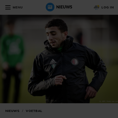
MENU
LOG IN
NIEUWS
/
VOETBAL