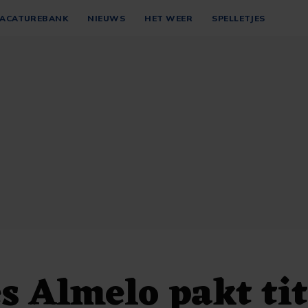
ACATUREBANK
NIEUWS
HET WEER
SPELLETJES
s Almelo pakt tit