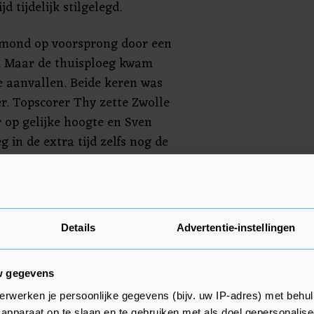
d tijdelijk stilgelegd.
mond op voorsprong door een
. Maar de thuisploeg kwam
e aanvallen. Beide keren was
r. Topscorer Thy zette Zwolle
r op gelijke hoogte en Sven
 in de extra tijd zelfs nog de
 wedstrijd moesten de supporters
e uitslag in Almelo was, waar ze
moesten spelen. Maar daar gaf de
 meer weg.
Details
Advertentie-instellingen
w gegevens
len van Zwolle moest in de
erwerken je persoonlijke gegevens (bijv. uw IP-adres) met behul
apparaat op te slaan en te gebruiken met als doel gepersonalise