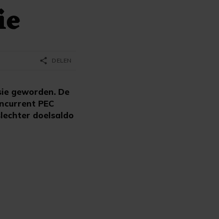
ie
share
DELEN
sie geworden. De
oncurrent PEC
slechter doelsaldo