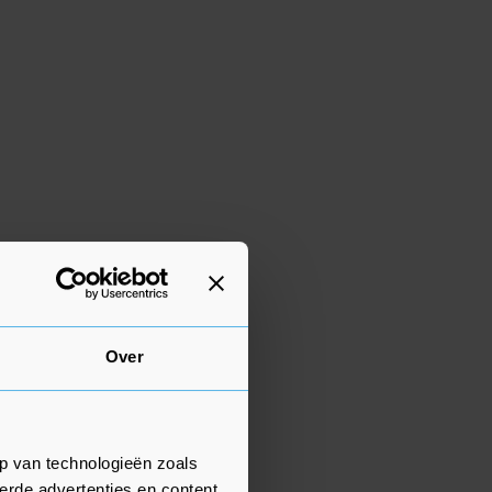
Over
p van technologieën zoals
erde advertenties en content,