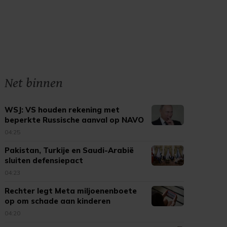
Net binnen
WSJ: VS houden rekening met
beperkte Russische aanval op NAVO
04:25
Pakistan, Turkije en Saudi-Arabië
sluiten defensiepact
04:23
Rechter legt Meta miljoenenboete
op om schade aan kinderen
04:20