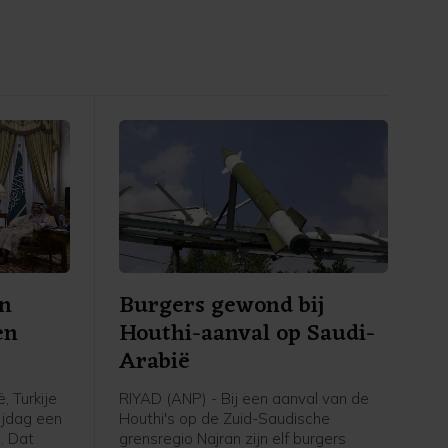
en
Burgers gewond bij
en
Houthi-aanval op Saudi-
Arabië
, Turkije
RIYAD (ANP) - Bij een aanval van de
ijdag een
Houthi's op de Zuid-Saudische
. Dat
grensregio Najran zijn elf burgers