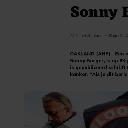
Sonny B
ANP
in Buitenland
30 juni 202
•
OAKLAND (ANP) - Een va
Sonny Barger, is op 83-
is gepubliceerd schrijft
kanker. "Als je dit beri