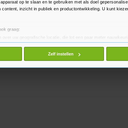
apparaat op te slaan en te gebruiken met als doel gepersonalise
 content, inzicht in publiek en productontwikkeling. U kunt kiez
 ook graag:
 over uw geografische locatie, die tot een paar meter nauwkeuri
eren door het actief te scannen op specifieke eigenschappen (fing
onlijke gegevens worden verwerkt en stel uw voorkeuren in he
Zelf instellen
jzigen of intrekken in de Cookieverklaring.
te beter en wordt jouw bezoek makkelijker en persoonlijker. O
je gemaakte keuze altijd wijzigen of intrekken.