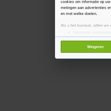
cookies om informatie op uw 
metingen aan advertenties en
en met welke doelen.
Als u het toestaat, willen we
Informatie verzamelen
Uw apparaat identific
Lees meer over hoe uw perso
Weigeren
toestemming op elk moment wi
Met cookies werkt onze websi
ons cookiebeleid bekijken en 