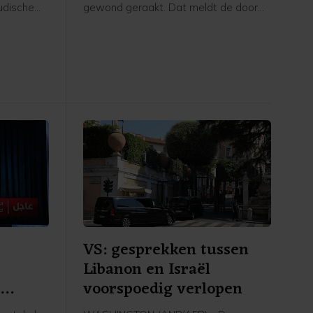
udische
gewond geraakt. Dat meldt de door
rsbureau
Saudi-Arabië geleide militaire coalitie
en
die de internationaal erkende regering
nwerking
van Jemen steunt.
 oorlog
n Iran.
VS: gesprekken tussen
Libanon en Israël
n
voorspoedig verlopen