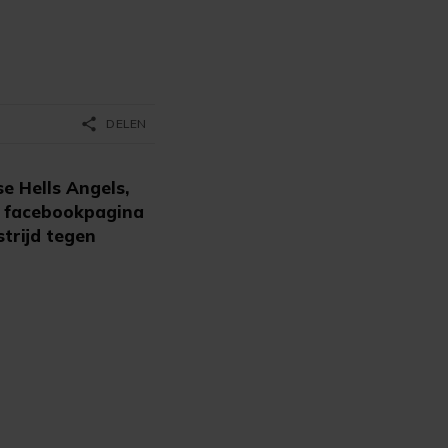
share
DELEN
e Hells Angels,
ijn facebookpagina
strijd tegen