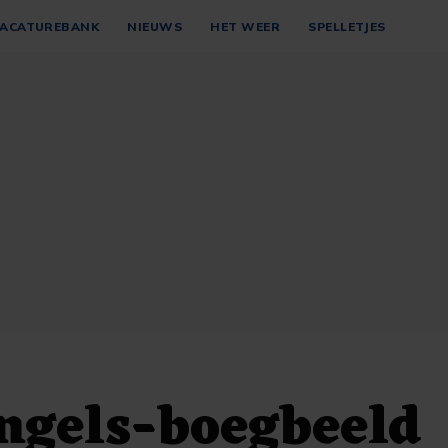
ACATUREBANK
NIEUWS
HET WEER
SPELLETJES
ngels-boegbeeld