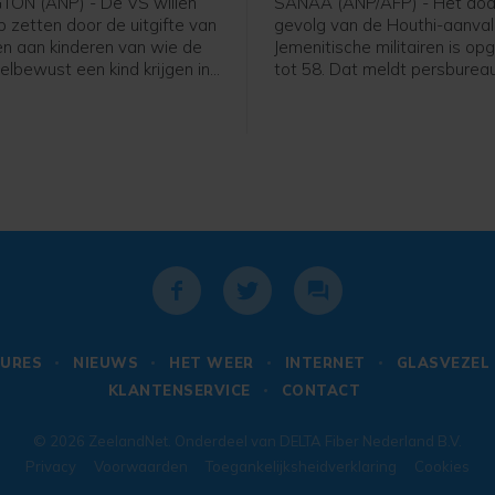
ON (ANP) - De VS willen
SANAA (ANP/AFP) - Het dode
p zetten door de uitgifte van
gevolg van de Houthi-aanval
n aan kinderen van wie de
Jemenitische militairen is op
elbewust een kind krijgen in
tot 58. Dat meldt persburea
gde Staten en daarbij de
basis van een militaire bron.
leiden. Daartoe heeft
de dag werd nog een dertig
 Donald Trump een
gemeld.
ieel decreet uitgevaardigd.
ier wil Trump wat hij ziet
ortetoerisme" tegengaan.
URES
NIEUWS
HET WEER
INTERNET
GLASVEZEL
KLANTENSERVICE
CONTACT
© 2026
ZeelandNet
. Onderdeel van
DELTA Fiber Nederland B.V.
Privacy
Voorwaarden
Toegankelijksheidverklaring
Cookies