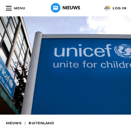
MENU
LOG IN
NIEUWS
/
BUITENLAND