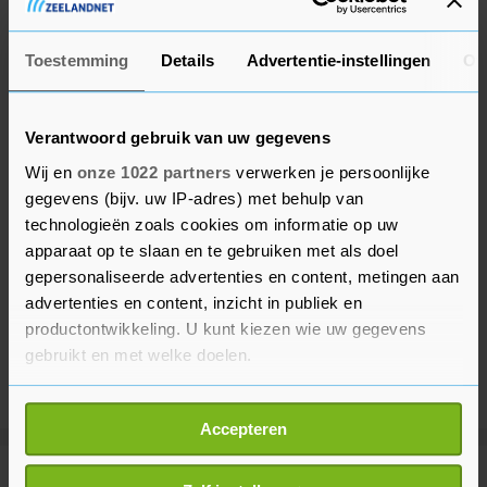
op het Europese toernooi.
Toestemming
Details
Advertentie-instellingen
Ov
Verantwoord gebruik van uw gegevens
Wij en
onze 1022 partners
verwerken je persoonlijke
gegevens (bijv. uw IP-adres) met behulp van
technologieën zoals cookies om informatie op uw
apparaat op te slaan en te gebruiken met als doel
gepersonaliseerde advertenties en content, metingen aan
advertenties en content, inzicht in publiek en
productontwikkeling. U kunt kiezen wie uw gegevens
gebruikt en met welke doelen.
Als u het toestaat, willen we ook graag:
Accepteren
Informatie verzamelen over uw geografische
locatie, die tot een paar meter nauwkeurig kan zijn