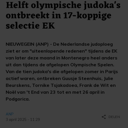
Helft olympische judoka's
ontbreekt in 17-koppige
selectie EK
NIEUWEGEIN (ANP) - De Nederlandse judoploeg
ziet er om "uiteenlopende redenen" tijdens de EK
van later deze maand in Montenegro heel anders
uit dan tijdens de afgelopen Olympische Spelen.
Van de tien judoka's die afgelopen zomer in Parijs
actief waren, ontbreken Guusje Steenhuis, Julie
Beurskens, Tornike Tsjakadoea, Frank de Wit en
Noël van 't End van 23 tot en met 26 april in
Podgorica.
ANP
share
DELEN
3 april 2025 - 11:29