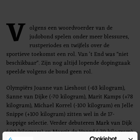
V
olgens een woordvoerder van de
judobond spelen onder meer blessures,
rustperiodes en twijfels over de
sportieve toekomst een rol. Van 't End was "niet
beschikbaar". Zijn nog altijd lopende dopingzaak
speelde volgens de bond geen rol.
Olympiërs Joanne van Lieshout (-63 kilogram),
Sanne van Dijke (-70 kilogram), Marit Kamps (+78
kilogram), Michael Korrel (-100 kilogram) en Jelle
Snippe (+100 kilogram) zitten wel in de 17-
koppige selectie. Verder debuteren Mark van Dijk
(-90 kilogram) en Margit de Voogd (-70 kilogram)