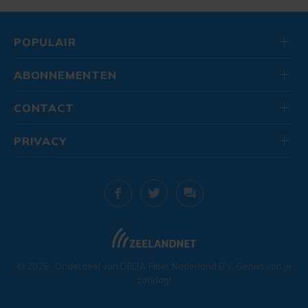
POPULAIR
ABONNEMENTEN
CONTACT
PRIVACY
© 2026
. Onderdeel van
DELTA Fiber Nederland B.V.
Geniet van je
zondag!