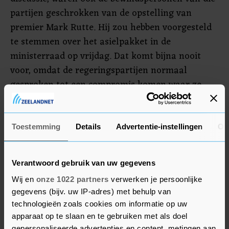
partijen geschrokken van de opstelling van
premier Mark Rutte. Hij zou hebben voorgesteld
te stemmen over het asielpakket in de
ministerraad op vrijdag. Dat komt bijna nooit
voor, omdat de regeringspartijen normaal
gesproken tot een compromis komen waar ze
allen mee kunnen leven. De acties van Rutte
zouden volgens verschillende betrokkenen een
belangrijke rol hebben gespeeld bij het besluit om
Toestemming
Details
Advertentie-instellingen
Ov
het kabinet te laten vallen.
Verantwoord gebruik van uw gegevens
Rutte heeft donderdag zijn excuses voor zijn
Wij en
onze 1022 partners
verwerken je persoonlijke
opstelling "gemompeld in een bijzin", zeggen
gegevens (bijv. uw IP-adres) met behulp van
ingewijden.
technologieën zoals cookies om informatie op uw
apparaat op te slaan en te gebruiken met als doel
gepersonaliseerde advertenties en content, metingen aan