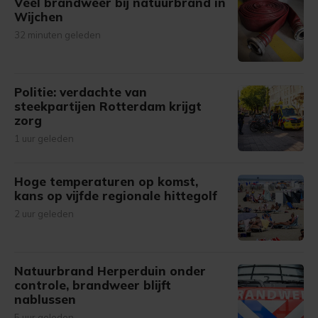
Veel brandweer bij natuurbrand in
Wijchen
32 minuten geleden
Politie: verdachte van
steekpartijen Rotterdam krijgt
zorg
1 uur geleden
Hoge temperaturen op komst,
kans op vijfde regionale hittegolf
2 uur geleden
Natuurbrand Herperduin onder
controle, brandweer blijft
nablussen
5 uur geleden