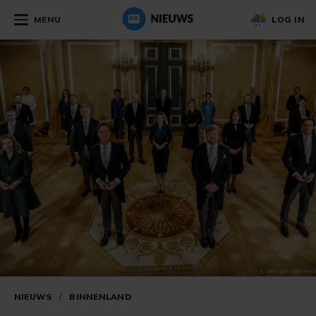
MENU
LOG IN
NIEUWS
/
BINNENLAND