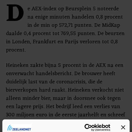
D
e AEX-index op Beursplein 5 noteerde
na enige minuten handelen 0,8 procent
in de min op 572,71 punten. De MidKap
daalde 0,4 procent tot 769,55 punten. De beurzen
in Londen, Frankfurt en Parijs verloren tot 0,8
procent.
Heineken zakte bijna 5 procent in de AEX na een
onverwacht handelsbericht. De brouwer heeft
duidelijk last van de coronacrisis, die de
bierverkopen hard raakt. Heineken verkocht niet
alleen minder bier, maar in doorsnee ook tegen
een lagere prijs. Het bedrijf leed een verlies van
300 miljoen euro in de eerste jaarhelft en schreef
550 miljoen euro af op bezittingen.