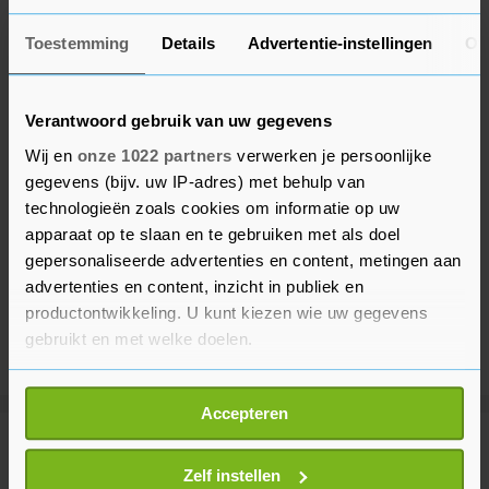
Toestemming
Details
Advertentie-instellingen
Ov
Verantwoord gebruik van uw gegevens
Wij en
onze 1022 partners
verwerken je persoonlijke
gegevens (bijv. uw IP-adres) met behulp van
technologieën zoals cookies om informatie op uw
apparaat op te slaan en te gebruiken met als doel
gepersonaliseerde advertenties en content, metingen aan
advertenties en content, inzicht in publiek en
productontwikkeling. U kunt kiezen wie uw gegevens
gebruikt en met welke doelen.
Als u het toestaat, willen we ook graag:
Accepteren
Informatie verzamelen over uw geografische
locatie, die tot een paar meter nauwkeurig kan zijn
Meer uit Financieel
Uw apparaat identificeren door het actief te
Zelf instellen