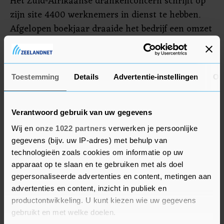
Het Zuid-Afrikaanse drankenconcern schrijft op
zijn site 4400 werknemers in dienst te hebben.
Afgelopen boekjaar draaide het bedrijf een omzet
van zo'n 28 miljard rand, omgerekend 1,6 miljard
euro. Een overname van Distell zou de
belangrijkste deal voor Heineken worden sinds
Toestemming
Details
Advertentie-instellingen
Ov
2018, toen het een samenwerkingsverband
aanging met China Resources Beer.
Verantwoord gebruik van uw gegevens
Wij en
onze 1022 partners
verwerken je persoonlijke
gegevens (bijv. uw IP-adres) met behulp van
technologieën zoals cookies om informatie op uw
apparaat op te slaan en te gebruiken met als doel
gepersonaliseerde advertenties en content, metingen aan
advertenties en content, inzicht in publiek en
productontwikkeling. U kunt kiezen wie uw gegevens
gebruikt en met welke doelen.