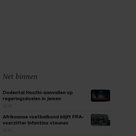
Net binnen
Dodental Houthi-aanvallen op
regeringsdoelen in Jemen
opgelopen
22:32
Afrikaanse voetbalbond blijft FIFA-
voorzitter Infantino steunen
22:31