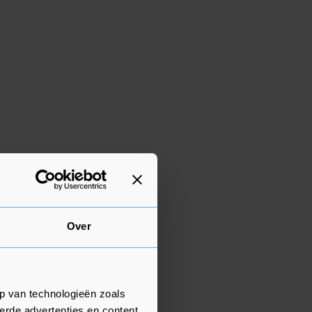
Over
p van technologieën zoals
erde advertenties en content,