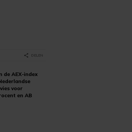
share
DELEN
n de AEX-index
Nederlandse
vies voor
procent en AB