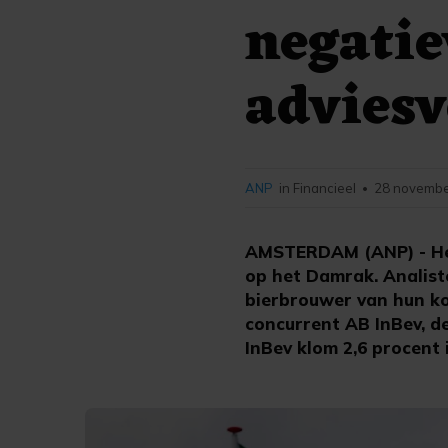
negati
adviesv
ANP
in Financieel
28 novembe
•
AMSTERDAM (ANP) - Hei
op het Damrak. Analis
bierbrouwer van hun ko
concurrent AB InBev, d
InBev klom 2,6 procent 