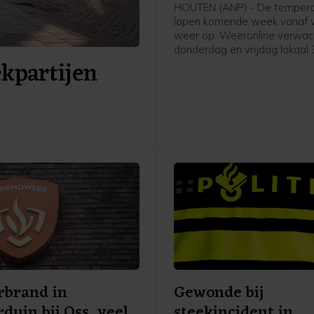
HOUTEN (ANP) - De tempera
lopen komende week vanaf
weer op. Weeronline verwac
donderdag en vrijdag lokaal 
ekpartijen
graden wordt. Daardoor is d
een vijfde regionale hittegol
zomer groot.
rbrand in
Gewonde bij
duin bij Oss, veel
steekincident in