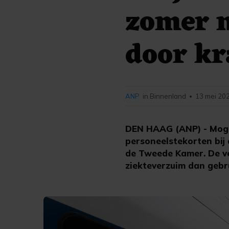
zomer n
door kr
ANP
in Binnenland
13 mei 202
•
DEN HAAG (ANP) - Mogel
personeelstekorten bij 
de Tweede Kamer. De v
ziekteverzuim dan gebru