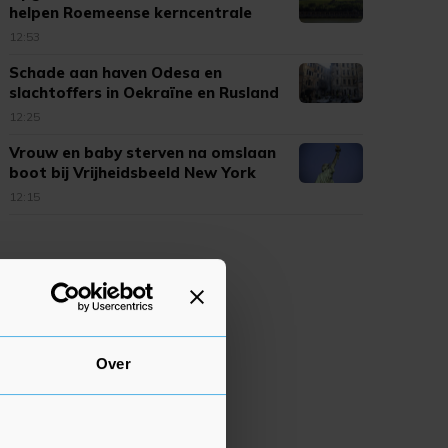
helpen Roemeense kerncentrale
12:53
Schade aan haven Odesa en
slachtoffers in Oekraïne en Rusland
12:25
Vrouw en baby sterven na omslaan
boot bij Vrijheidsbeeld New York
12:15
Over