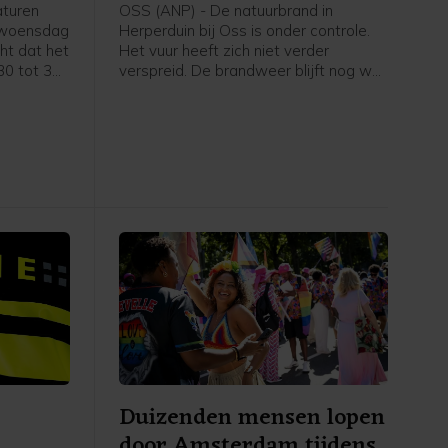
nablussen
turen
OSS (ANP) - De natuurbrand in
 woensdag
Herperduin bij Oss is onder controle.
ht dat het
Het vuur heeft zich niet verder
30 tot 35
verspreid. De brandweer blijft nog wel
e kans op
nablussen om te voorkomen dat de
f deze
brand weer oplaait, meldt de
veiligheidsregio.
Duizenden mensen lopen
door Amsterdam tijdens