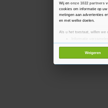
zodat er maar een in pl
Wij en
onze 1022 partners
v
cookies om informatie op uw 
nodig zijn.
metingen aan advertenties en
en met welke doelen.
Als u het toestaat, willen we
Informatie verzamelen
Uw apparaat identific
Lees meer over hoe uw perso
Weigeren
toestemming op elk moment wi
Met cookies werkt onze websi
ons cookiebeleid bekijken en 