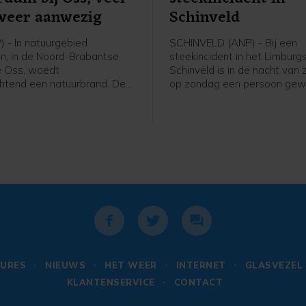
weer aanwezig
Schinveld
 - In natuurgebied
SCHINVELD (ANP) - Bij een
n, in de Noord-Brabantse
steekincident in het Limburg
 Oss, woedt
Schinveld is in de nacht van
tend een natuurbrand. De
op zondag een persoon ge
 is met veel voertuigen,
geraakt. Het slachtoffer is v
er waterwagens, aanwezig.
behandeling naar een zieken
en woordvoerster van de
gebracht.
dsregio gaat het om een
n 100 bij 150 meter.
URES
NIEUWS
HET WEER
INTERNET
GLASVEZEL
KLANTENSERVICE
CONTACT