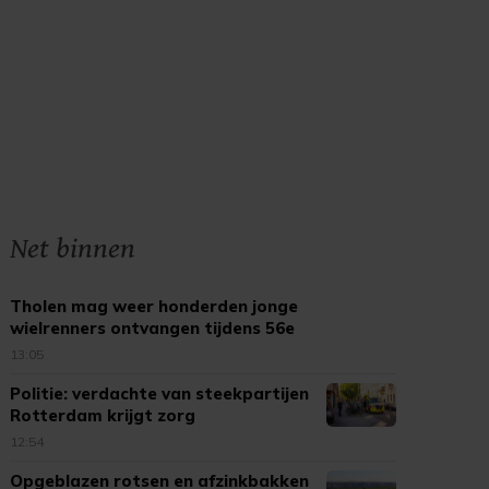
Net binnen
Tholen mag weer honderden jonge
wielrenners ontvangen tijdens 56e
Kleine Tour
13:05
Politie: verdachte van steekpartijen
Rotterdam krijgt zorg
12:54
Opgeblazen rotsen en afzinkbakken