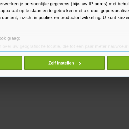
aats van twee hoofdconducteurs
erwerken je persoonlijke gegevens (bijv. uw IP-adres) met behul
apparaat op te slaan en te gebruiken met als doel gepersonalise
 content, inzicht in publiek en productontwikkeling. U kunt kiez
 ook graag:
 over uw geografische locatie, die tot een paar meter nauwkeuri
eren door het actief te scannen op specifieke eigenschappen (fing
onlijke gegevens worden verwerkt en stel uw voorkeuren in he
Zelf instellen
jzigen of intrekken in de Cookieverklaring.
te beter en wordt jouw bezoek makkelijker en persoonlijker. O
je gemaakte keuze altijd wijzigen of intrekken.