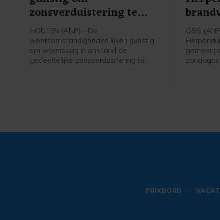
zonsverduistering te
brand
zien
HOUTEN (ANP) - De
OSS (ANP)
weersomstandigheden lijken gunstig
Herpendui
om woensdag in ons land de
gemeente
gedeeltelijke zonsverduistering te
zondagoch
kunnen zien. Weeronline verwacht,
brandweer
zoals het er nu naar uitziet, geen
onder me
grootschalige, lage bewolking die het
Volgens e
zicht belemmert. Om het verschijnsel
veilighei
goed te kunnen aanschouwen, is
gebied va
helder weer nodig.
PRIKBORD
VACAT