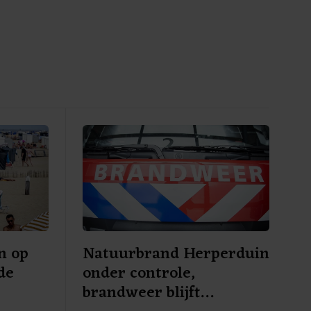
n op
Natuurbrand Herperduin
de
onder controle,
brandweer blijft