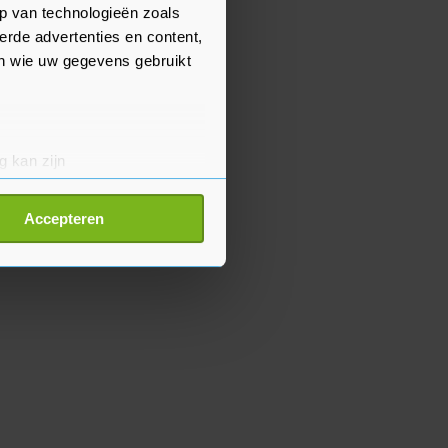
p van technologieën zoals
erde advertenties en content,
en wie uw gegevens gebruikt
g kan zijn
erprinting)
t
detailgedeelte
in. U kunt uw
Accepteren
p onze cookiepagina kun je