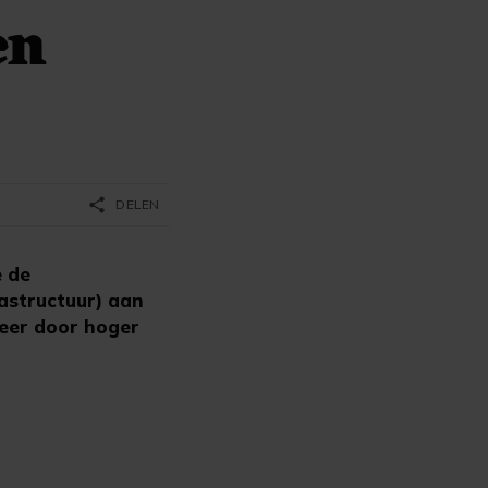
en
share
DELEN
e de
rastructuur) aan
eer door hoger