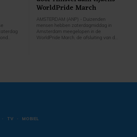
WorldPride March
AMSTERDAM (ANP) - Duizenden
se
mensen hebben zaterdagmiddag in
 zaterdag
Amsterdam meegelopen in de
wond
WorldPride March, de afsluiting van de
oor
WorldPride. Om 16.30 uur begon de
huis
optocht bij het Amsterdamse Martin
Luther Kingpark en ging daarna dwars
door Amsterdam naar het
Museumplein.
TV
MOBIEL