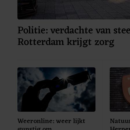
Politie: verdachte van ste
Rotterdam krijgt zorg
Weeronline: weer lijkt
Natuu
gunstig om
Herper