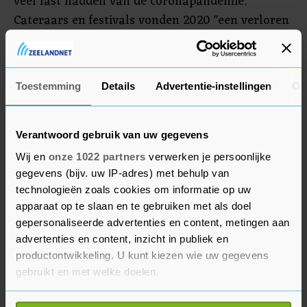
veel last hadden van de coronapandemie.
Cateraars en festivals vonden 2020 "een verloren
jaar waarin ze vrijwel niets konden ondernemen
en dus ook geen nieuwe herbruikbare producten
konden testen of veranderingen konden
Toestemming
Details
Advertentie-instellingen
Ov
implementeren", schrijft Heijnen.
Verantwoord gebruik van uw gegevens
Wij en
onze 1022 partners
verwerken je persoonlijke
gegevens (bijv. uw IP-adres) met behulp van
technologieën zoals cookies om informatie op uw
apparaat op te slaan en te gebruiken met als doel
gepersonaliseerde advertenties en content, metingen aan
advertenties en content, inzicht in publiek en
productontwikkeling. U kunt kiezen wie uw gegevens
gebruikt en met welke doelen.
Als u het toestaat, willen we ook graag: