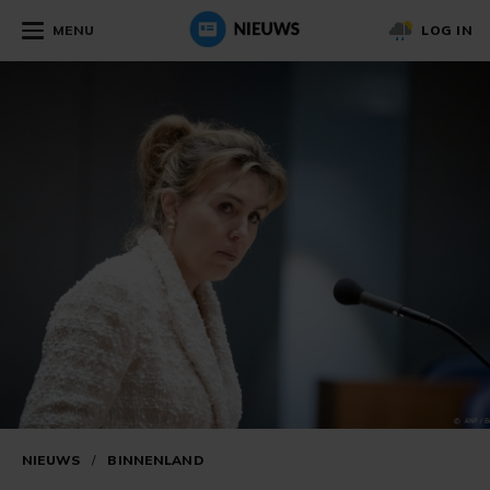
MENU
LOG IN
NIEUWS
/
BINNENLAND