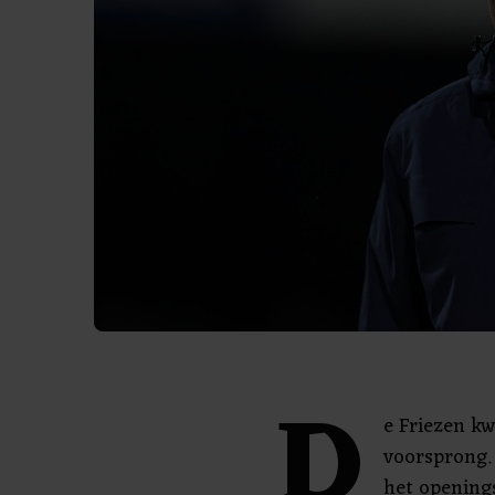
D
e Friezen k
voorsprong.
het opening