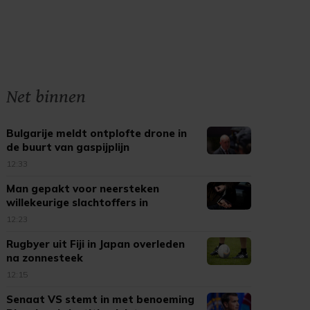
Net binnen
Bulgarije meldt ontplofte drone in
de buurt van gaspijplijn
12:33
Man gepakt voor neersteken
willekeurige slachtoffers in
Rotterdam
12:23
Rugbyer uit Fiji in Japan overleden
na zonnesteek
12:15
Senaat VS stemt in met benoeming