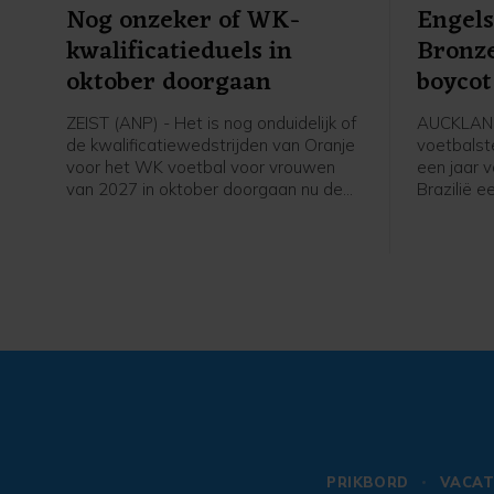
Nog onzeker of WK-
Engels
kwalificatieduels in
Bronze
oktober doorgaan
boycot
speels
ZEIST (ANP) - Het is nog onduidelijk of
AUCKLAND
de kwalificatiewedstrijden van Oranje
voetbalst
voor het WK voetbal voor vrouwen
een jaar 
van 2027 in oktober doorgaan nu de
Brazilië 
UEFA een boycot heeft afgekondigd
speelster
van FIFA-competities. Voor het elftal
Daarmee s
van bondscoach Arjan Veurink staat
Chelsea z
op 9 en 13 oktober een dubbele
UEFA tege
ontmoeting met Hongarije op het
Infantino.
programma. Volgens de KNVB
speelster
onderzoekt de UEFA de komende tijd
overtuigi
of de duels door zullen gaan.
voor onze
we sommi
boycotten
aldus Bro
oefenduel
Zeeland t
PRIKBORD
VACAT