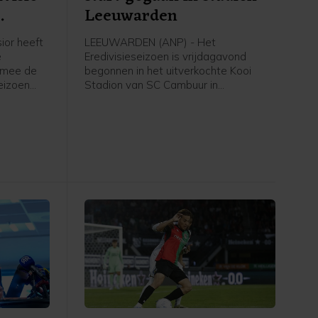
Leeuwarden
ior heeft
LEEUWARDEN (ANP) - Het
e
Eredivisieseizoen is vrijdagavond
rmee de
begonnen in het uitverkochte Kooi
eizoen
Stadion van SC Cambuur in
Leeuwarden. Het gepromoveerde
 in
Cambuur ontvangt Excelsior in het
twee jaar geleden geopende stadion.