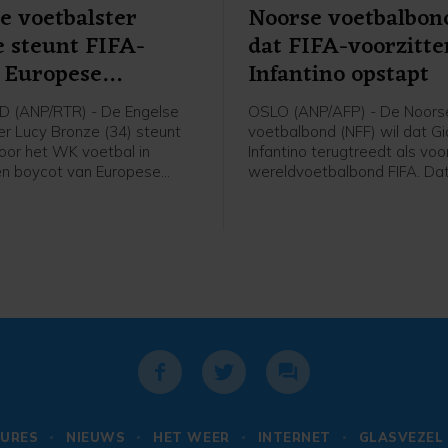
e voetbalster
Noorse voetbalbon
 steunt FIFA-
dat FIFA-voorzitte
 Europese
Infantino opstapt
ters
 (ANP/RTR) - De Engelse
OSLO (ANP/AFP) - De Noors
er Lucy Bronze (34) steunt
voetbalbond (NFF) wil dat Gi
voor het WK voetbal in
Infantino terugtreedt als voo
een boycot van Europese
wereldvoetbalbond FIFA. Dat
s van FIFA-competities.
voorzitter Lise Klaveness, al
chaart de speelster van
van de felste critici van de F
ich achter het verzet van de
gezegd na een bijeenkomst 
n FIFA-voorzitter Gianni
verschillende partijen uit he
 "Ik denk dat Europese
voetbal.
s zullen vasthouden aan hun
ngen. En aan wat het beste is
 sport. Als dat betekent dat
ge competities moeten
, dan moet dat gebeuren",
nze in aanloop van een
 met Chelsea in Nieuw-
egen Auckland.
URES
NIEUWS
HET WEER
INTERNET
GLASVEZEL