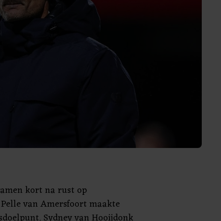
wamen kort na rust op
 Pelle van Amersfoort maakte
sdoelpunt. Sydney van Hooijdonk