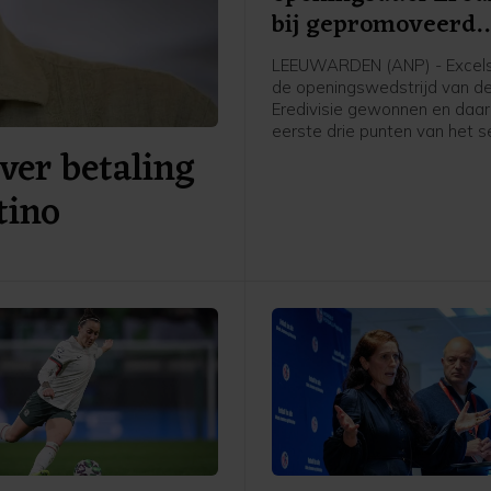
bij gepromoveerd
Cambuur
LEEUWARDEN (ANP) - Excels
de openingswedstrijd van d
Eredivisie gewonnen en daa
eerste drie punten van het s
ver betaling
gepakt. Op bezoek bij het
gepromoveerde SC Cambuur
tino
Leeuwarden wonnen de
Rotterdammers met 4-0.