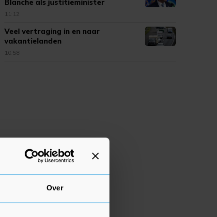
Blanche als justitieminister
11:12
Veel vertraging in en naar
vakantielanden
10:58
Over