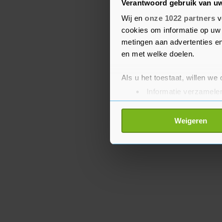
spelende VVV-Venlo. Het
Verantwoord gebruik van u
maakte in blessuretijd 
Wij en
onze 1022 partners
v
Limburgers eerder een 
cookies om informatie op uw 
metingen aan advertenties en
weggewerkt.
en met welke doelen.
Als u het toestaat, willen we
Informatie verzamelen
Uw apparaat identific
Lees meer over hoe uw perso
Weigeren
toestemming op elk moment wi
Met cookies werkt onze websi
ons cookiebeleid bekijken en 