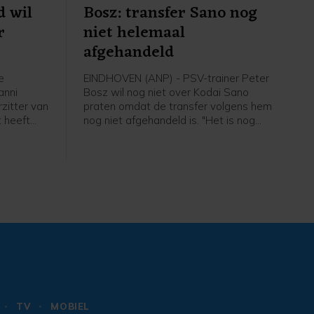
d wil
Bosz: transfer Sano nog
r
niet helemaal
afgehandeld
e
EINDHOVEN (ANP) - PSV-trainer Peter
anni
Bosz wil nog niet over Kodai Sano
rzitter van
praten omdat de transfer volgens hem
 heeft
nog niet afgehandeld is. "Het is nog
 jaren een
niet helemaal rond. Zolang hij niet mijn
IFA-baas,
speler is, praat ik niet over hem", zei
van de
Peter Bosz in aanloop naar de eerste
t Noorse
wedstrijd van PSV zaterdag thuis
tegen Fortuna Sittard.
TV
MOBIEL