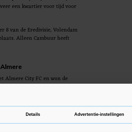
eer een kwartier voor tijd voor
r 8 van de Eredivisie, Volendam
 plaats. Alleen Cambuur heeft
 Almere
t Almere City FC en won de
 doelpunten van de club uit de
naam van Oussama Tannane,
arques en Anthony Musaba.
eerste divisie.
Details
Advertentie-instellingen
moeite bij het een divisie lager