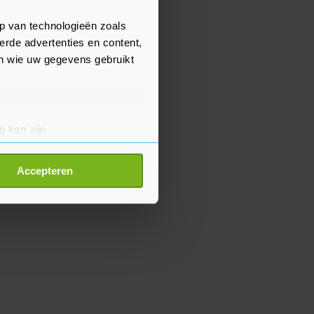
p van technologieën zoals
erde advertenties en content,
en wie uw gegevens gebruikt
g kan zijn
erprinting)
t
detailgedeelte
in. U kunt uw
Accepteren
p onze cookiepagina kun je