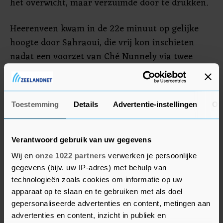
het overwicht, maar verzuimde door te drukken.
Heerenveen kwam in de 22e minuut op gelijke
hoogte door Sahraoui, die vrij kon inschieten
nadat een voorzet van Ché Nunnely via twee
Cambuur-spelers voor zijn voeten was beland. In
de 65e minuut resulteerde een scrimmage voor
het doel van Cambuur in de 1-2. Van Ewijk werkte
Toestemming
Details
Advertentie-instellingen
Ov
de bal van dichtbij met een omhaal over de lijn.
Cambuur was in de slotfase via de invallers Robin
Maulun en Mimoun Mahi twee keer dicht bij de
Verantwoord gebruik van uw gegevens
gelijkmaker, maar de 2-2 bleef uit.
Wij en
onze 1022 partners
verwerken je persoonlijke
gegevens (bijv. uw IP-adres) met behulp van
technologieën zoals cookies om informatie op uw
apparaat op te slaan en te gebruiken met als doel
gepersonaliseerde advertenties en content, metingen aan
advertenties en content, inzicht in publiek en