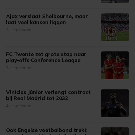
Ajax verslaat Shelbourne, maar
laat veel kansen liggen
2 uur geleden
FC Twente zet grote stap naar
play-offs Conference League
2 uur geleden
Vinícius Júnior verlengt contract
bij Real Madrid tot 2032
4 uur geleden
Ook Engelse voetbalbond trekt