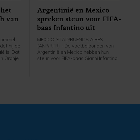
 het
Argentinië en Mexico
ch van
spreken steun voor FIFA-
baas Infantino uit
 Bommel
MEXICO-STAD/BUENOS AIRES
dat hij de
(ANP/RTR) - De voetbalbonden van
ë is. Dat
Argentinië en Mexico hebben hun
an Oranje
steun voor FIFA-baas Gianni Infantino
ij de
uitgesproken. De voorzitter ligt nog
en heel
altijd onder vuur ondanks het intrekken
uitdaging
van het omstreden
e Van
commercialiseringsplan en de
 iedereen
woensdag gemaakte excuses.
twijfeld."