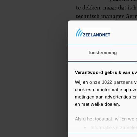
te dekken, maar dat is he
technisch manager Gerr
club. "Dat is jammer, wan
kans. Echter moeten wij a
Toestemming
Verantwoord gebruik van u
Wij en
onze 1022 partners
v
cookies om informatie op uw 
metingen aan advertenties en
en met welke doelen.
Als u het toestaat, willen we
Informatie verzamelen
Uw apparaat identific