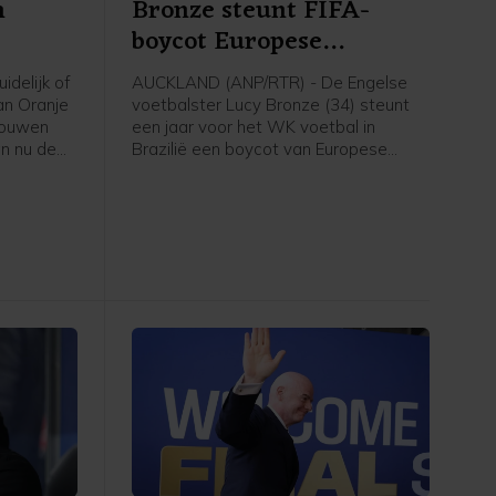
n
Bronze steunt FIFA-
boycot Europese
speelsters
idelijk of
AUCKLAND (ANP/RTR) - De Engelse
an Oranje
voetbalster Lucy Bronze (34) steunt
rouwen
een jaar voor het WK voetbal in
n nu de
Brazilië een boycot van Europese
kondigd
speelsters van FIFA-competities.
t elftal
Daarmee schaart de speelster van
k staat
Chelsea zich achter het verzet van de
bele
UEFA tegen FIFA-voorzitter Gianni
p het
Infantino. "Ik denk dat Europese
VB
speelsters zullen vasthouden aan hun
nde tijd
overtuigingen. En aan wat het beste is
voor onze sport. Als dat betekent dat
we sommige competities moeten
boycotten, dan moet dat gebeuren",
aldus Bronze in aanloop van een
oefenduel met Chelsea in Nieuw-
Zeeland tegen Auckland.