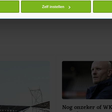
onlijke gegevens worden verwerkt en stel uw voorkeuren in he
Zelf instellen
jzigen of intrekken in de Cookieverklaring.
te beter en wordt jouw bezoek makkelijker en persoonlijker. O
je gemaakte keuze altijd wijzigen of intrekken.
Nog onzeker of W