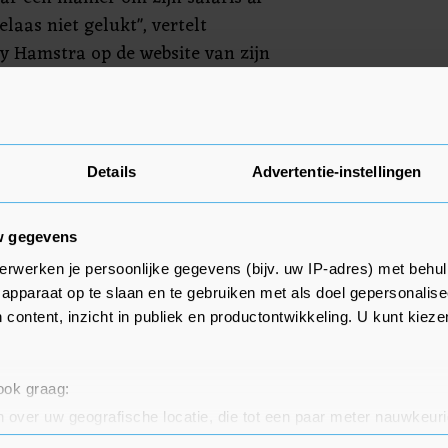
laas niet gelukt", vertelt
y Hamstra op de website van zijn
t sportief gezien verdient hij een
ls club prioriteiten stellen."
Details
Advertentie-instellingen
w gegevens
erwerken je persoonlijke gegevens (bijv. uw IP-adres) met behul
apparaat op te slaan en te gebruiken met als doel gepersonalise
 content, inzicht in publiek en productontwikkeling. U kunt kiez
 ook graag:
 over uw geografische locatie, die tot een paar meter nauwkeuri
eren door het actief te scannen op specifieke eigenschappen (fing