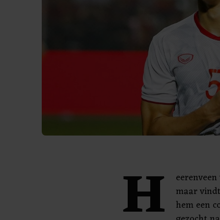
H
eerenveen 
maar vindt
hem een co
gezocht na