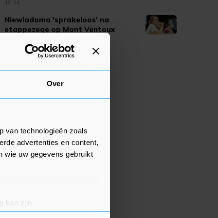
18:34
Niewiadoma 'sprakeloos' na
etappezege op Mont Ventoux
18:05
Over
p van technologieën zoals
erde advertenties en content,
en wie uw gegevens gebruikt
g kan zijn
erprinting)