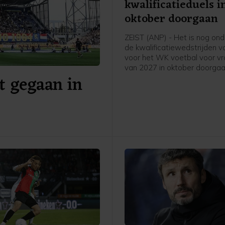
kwalificatieduels i
oktober doorgaan
ZEIST (ANP) - Het is nog ondu
de kwalificatiewedstrijden v
voor het WK voetbal voor v
van 2027 in oktober doorgaa
t gegaan in
UEFA een boycot heeft afge
van FIFA-competities. Voor he
van bondscoach Arjan Veurin
op 9 en 13 oktober een dub
ontmoeting met Hongarije o
programma. Volgens de KN
onderzoekt de UEFA de kome
of de duels door zullen gaan.