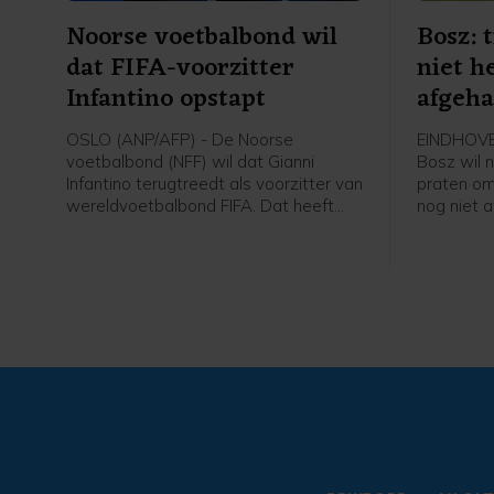
Noorse voetbalbond wil
Bosz: 
dat FIFA-voorzitter
niet h
Infantino opstapt
afgeh
OSLO (ANP/AFP) - De Noorse
EINDHOVEN
voetbalbond (NFF) wil dat Gianni
Bosz wil 
Infantino terugtreedt als voorzitter van
praten om
wereldvoetbalbond FIFA. Dat heeft
nog niet a
voorzitter Lise Klaveness, al jaren een
niet helem
van de felste critici van de FIFA-baas,
speler is,
gezegd na een bijeenkomst van de
Peter Bos
verschillende partijen uit het Noorse
wedstrijd
voetbal.
tegen Fort