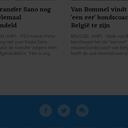
transfer Sano nog
Van Bommel vindt
elemaal
'een eer' bondscoa
andeld
België te zijn
 (ANP) - PSV-trainer Peter
BRUSSEL (ANP) - Mark van
nog niet over Kodai Sano
beschouwt het als "een eer" 
dat de transfer volgens hem
nieuwe bondscoach van Belgi
fgehandeld is. "Het is nog
heeft de oud-international v
aal rond. Zolang hij niet mijn
gezegd bij zijn presentatie b
 praat ik niet over hem", zei
Belgische voetbalbond. "Ik b
z in aanloop naar de eerste
erg blij dat ik hier zit. Deze 
 van PSV zaterdag thuis
past bij mij", zei de 49-jarig
una Sittard.
Bommel. "Dit is een baan die
wil. Ik heb er ook niet over ge