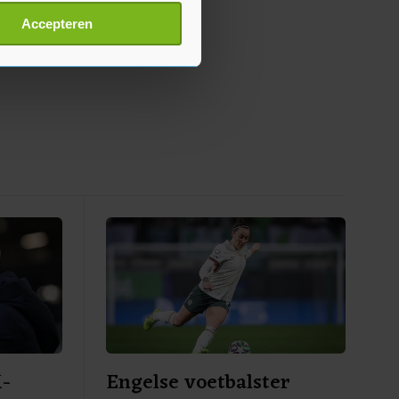
t
detailgedeelte
in. U kunt uw
Accepteren
p onze cookiepagina kun je
K-
Engelse voetbalster