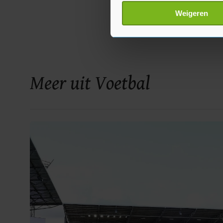
Lees meer over hoe uw perso
Weigeren
toestemming op elk moment wi
Met cookies werkt onze websi
ons cookiebeleid bekijken en 
Meer uit Voetbal