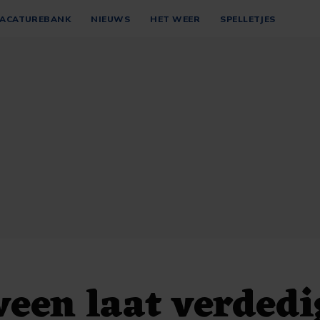
ACATUREBANK
NIEUWS
HET WEER
SPELLETJES
een laat verdedi