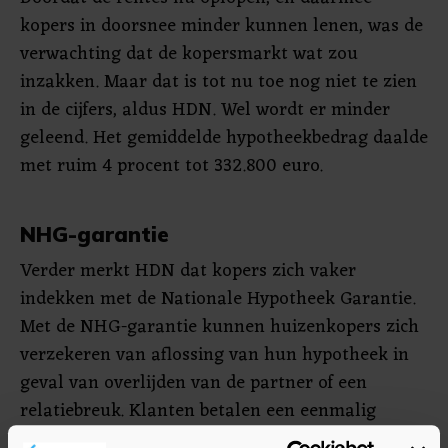
kopers in doorsnee minder kunnen lenen, was de
verwachting dat de kopersmarkt wat zou
inzakken. Maar dat is tot nu toe nog niet te zien
in de cijfers, aldus HDN. Wel wordt er minder
geleend. Het gemiddelde hypotheekbedrag daalde
met ruim 4 procent tot 332.800 euro.
NHG-garantie
Verder merkt HDN dat kopers zich vaker
indekken met de Nationale Hypotheek Garantie.
Met de NHG-garantie kunnen huizenkopers zich
verzekeren van aflossing van hun hypotheek in
geval van overlijden van de partner of een
relatiebreuk. Klanten betalen een eenmalig
bedrag voor zo'n garantie. In ruil bieden