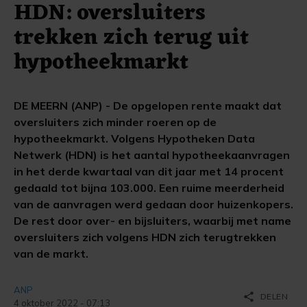
HDN: oversluiters
trekken zich terug uit
hypotheekmarkt
DE MEERN (ANP) - De opgelopen rente maakt dat
oversluiters zich minder roeren op de
hypotheekmarkt. Volgens Hypotheken Data
Netwerk (HDN) is het aantal hypotheekaanvragen
in het derde kwartaal van dit jaar met 14 procent
gedaald tot bijna 103.000. Een ruime meerderheid
van de aanvragen werd gedaan door huizenkopers.
De rest door over- en bijsluiters, waarbij met name
oversluiters zich volgens HDN zich terugtrekken
van de markt.
ANP
share
DELEN
4 oktober 2022 - 07:13