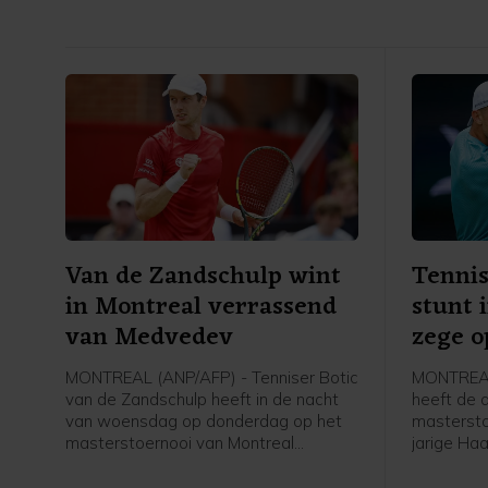
Van de Zandschulp wint
Tennis
in Montreal verrassend
stunt 
van Medvedev
zege o
MONTREAL (ANP/AFP) - Tenniser Botic
MONTREAL 
van de Zandschulp heeft in de nacht
heeft de 
van woensdag op donderdag op het
mastersto
masterstoernooi van Montreal
jarige Ha
verrassend gewonnen van de als
grote verr
vierde geplaatste Daniil Medvedev.
winnen va