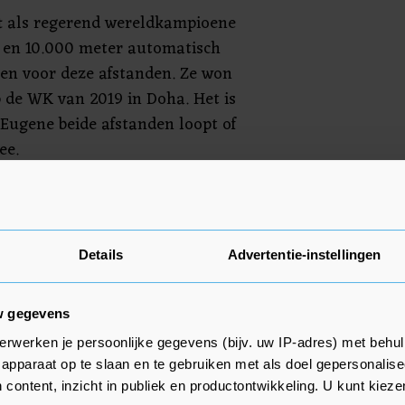
t als regerend wereldkampioene
 en 10.000 meter automatisch
zen voor deze afstanden. Ze won
p de WK van 2019 in Doha. Het is
 Eugene beide afstanden loopt of
ee.
 na de Olympische Spelen van
ar ze goud veroverde op de 5000
nog brons pakte op de 1500
Details
Advertentie-instellingen
e. Ze begon later aan de
rijden is het nog niet gekomen.
w gegevens
erwerken je persoonlijke gegevens (bijv. uw IP-adres) met behul
apparaat op te slaan en te gebruiken met als doel gepersonalise
 content, inzicht in publiek en productontwikkeling. U kunt kiez