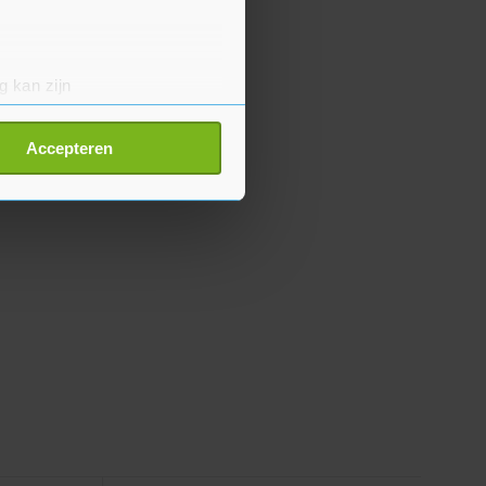
g kan zijn
erprinting)
t
detailgedeelte
in. U kunt uw
Accepteren
p onze cookiepagina kun je