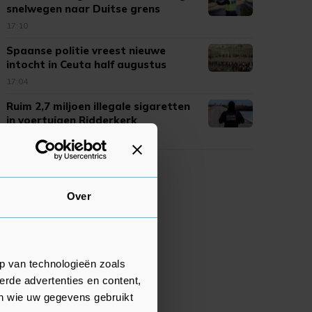
snelwegen naar Duitse grens
17:10
Spaanse politie vreest nieuwe
intocht in Ceuta half augustus
17:04
Ruim 2,7 miljoen illegale sigaretten
in voertuigen Ridderkerk
17:01
Over
p van technologieën zoals
erde advertenties en content,
en wie uw gegevens gebruikt