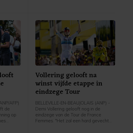
wereldkampioen Tadej Pogačar. Del
erlandse
Toro werd zelf derde bij zijn debuut in
allen van
de Ronde van Frankrijk en won de
 als "een
witte jongerentrui.
daten".
looft
Vollering gelooft na
de
winst vijfde etappe in
eindzege Tour
(ANP/AFP)
BELLEVILLE-EN-BEAUJOLAIS (ANP) -
ft de
Demi Vollering gelooft nog in de
nning op
eindzege van de Tour de France
mes
Femmes. "Het zal een hard gevecht
ster van
worden, maar ik ga er alles aan doen
n de
om te winnen", zei Vollering in het