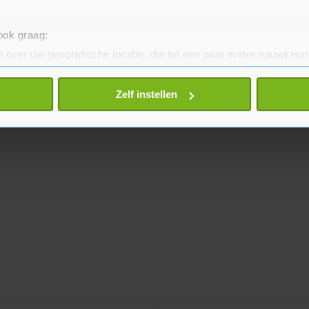
 ook graag:
 over uw geografische locatie, die tot een paar meter nauwkeuri
eren door het actief te scannen op specifieke eigenschappen (fing
onlijke gegevens worden verwerkt en stel uw voorkeuren in he
Zelf instellen
jzigen of intrekken in de Cookieverklaring.
te beter en wordt jouw bezoek makkelijker en persoonlijker. O
je gemaakte keuze altijd wijzigen of intrekken.