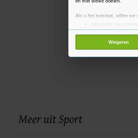
en met welke doelen.
Als u het toestaat, willen we
Informatie verzamelen
Uw apparaat identific
Lees meer over hoe uw perso
Weigeren
toestemming op elk moment wi
Met cookies werkt onze websi
ons cookiebeleid bekijken en 
Meer uit Sport