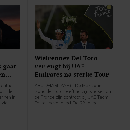
Wielrenner Del Toro
2 gaat
verlengt bij UAE
en
Emirates na sterke Tour
renthe
ABU DHABI (ANP) - De Mexicaan
a om de
Isaac del Toro heeft na zijn sterke Tour
ennen in
de France zijn contract bij UAE Team
avid
Emirates verlengd. De 22-jarige
onale
wielrenner ligt daardoor de komende
akt
vijf jaar nog vast bij de ploeg met
ar Thijs
daarin ook onder anderen vijfvoudig
tie
Tourwinnaar en regerend