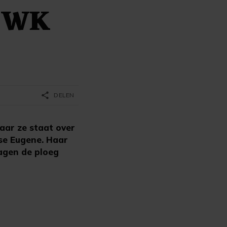
n WK
share
DELEN
aar ze staat over
nse Eugene. Haar
agen de ploeg