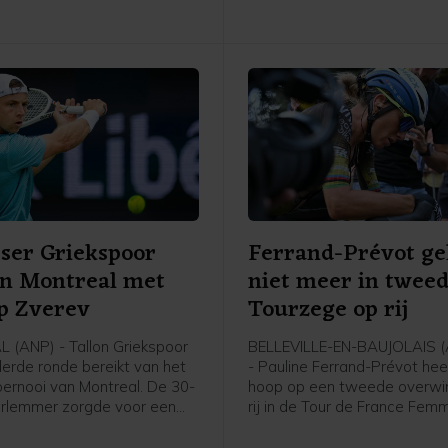
Courage Event, een van de
organisaties achter het Ned
WK-bid, is blij met het wegv
concurrenten, maar ziet India
van de zwaarste tegenkandi
ser Griekspoor
Ferrand-Prévot ge
in Montreal met
niet meer in twee
p Zverev
Tourzege op rij
(ANP) - Tallon Griekspoor
BELLEVILLE-EN-BAUJOLAIS 
derde ronde bereikt van het
- Pauline Ferrand-Prévot hee
ernooi van Montreal. De 30-
hoop op een tweede overwi
arlemmer zorgde voor een
rij in de Tour de France Fem
assing door in drie sets te
opgegeven. De titelverdedig
n de als eerste geplaatste
Visma - Lease a Bike kwam i