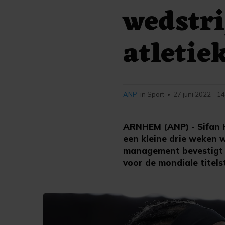
wedstr
atletie
ANP
in Sport
27 juni 2022 - 1
•
ARNHEM (ANP) - Sifan H
een kleine drie weken 
management bevestigt 
voor de mondiale titelst