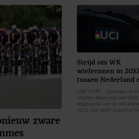
Strijd om WK
wielrennen in 203
tussen Nederland 
India
LEEK (ANP) - Groningen en D
strijden alleen nog met Indi
organisatie van de WK wielr
2032. Dat heeft voorzitter D
pnieuw zware
Lappartient van de internati
wielerbond UCI bekendgema
emmes
tijdens een interview. Eigena
Rondhuis van wielerorganisa