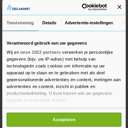
voor elektrische motorfietsen fuseert met een
lege beurshuls.
Toestemming
Details
Advertentie-instellingen
Ov
Verantwoord gebruik van uw gegevens
Wij en
onze 1022 partners
verwerken je persoonlijke
gegevens (bijv. uw IP-adres) met behulp van
technologieën zoals cookies om informatie op uw
apparaat op te slaan en te gebruiken met als doel
gepersonaliseerde advertenties en content, metingen aan
advertenties en content, inzicht in publiek en
productontwikkeling. U kunt kiezen wie uw gegevens
gebruikt en met welke doelen.
Als u het toestaat, willen we ook graag:
Accepteren
Informatie verzamelen over uw geografische