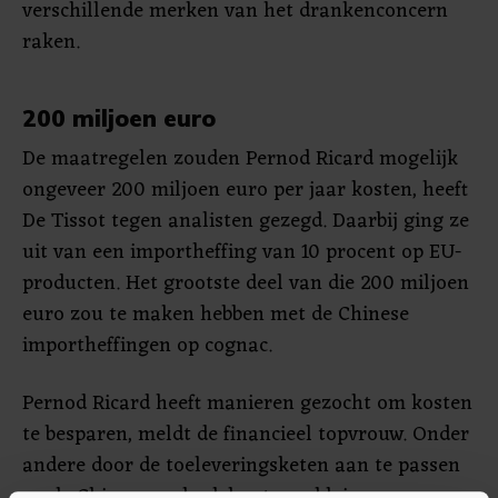
verschillende merken van het drankenconcern
raken.
200 miljoen euro
De maatregelen zouden Pernod Ricard mogelijk
ongeveer 200 miljoen euro per jaar kosten, heeft
De Tissot tegen analisten gezegd. Daarbij ging ze
uit van een importheffing van 10 procent op EU-
producten. Het grootste deel van die 200 miljoen
euro zou te maken hebben met de Chinese
importheffingen op cognac.
Pernod Ricard heeft manieren gezocht om kosten
te besparen, meldt de financieel topvrouw. Onder
andere door de toeleveringsketen aan te passen
en de Chinese onderdelen te verkleinen.