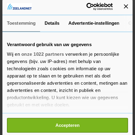
Omzet
Toestemming
Details
Advertentie-instellingen
Ov
De omzet van Pernod Ricard is in de eerste helft
van zijn huidige boekjaar gedaald naar iets
Verantwoord gebruik van uw gegevens
minder dan 6,2 miljard euro, blijkt uit de
Wij en
onze 1022 partners
verwerken je persoonlijke
resultaten.
gegevens (bijv. uw IP-adres) met behulp van
technologieën zoals cookies om informatie op uw
Dinsdag meldde het Britse Diageo, de grootste
apparaat op te slaan en te gebruiken met als doel
drankenonderneming ter wereld, dat zijn
gepersonaliseerde advertenties en content, metingen aan
operationele winst in het huidige boekjaar naar
advertenties en content, inzicht in publiek en
verwachting met ongeveer 200 miljoen dollar
productontwikkeling. U kunt kiezen wie uw gegevens
wordt gedrukt. Dat is het gevolg van de
gebruikt en met welke doelen.
Amerikaanse importheffingen op producten uit
Als u het toestaat, willen we ook graag:
Mexico en Canada die in maart worden
Accepteren
Informatie verzamelen over uw geografische
ingevoerd. De maker van Guinness-bier, Johnnie
locatie, die tot een paar meter nauwkeurig kan zijn