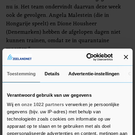
nu is. Het team ondervindt daarvan deze week
ook de gevolgen. Angela Malestein (die in
Hongarije speelt) en Dione Housheer
(Denemarken) hebben de afgelopen dagen niet
kunnen trainen, omdat ze in quarantaine
moesten."
De bondscoach moet sowieso voorzichtig zijn met
de belasting van zijn speelsters. "Vergeet niet dat
Toestemming
Details
Advertentie-instellingen
Ov
veel speelsters maandenlang niet konden trainen
vanwege het virus. Sommigen zijn nog niet zo
Verantwoord gebruik van uw gegevens
gek lang in training, maar anderen spelen nu
Wij en
onze 1022 partners
verwerken je persoonlijke
alweer twee wedstrijden per week: in de
gegevens (bijv. uw IP-adres) met behulp van
competitie en de Champions League. We moeten
technologieën zoals cookies om informatie op uw
het verstandig aanpakken."
apparaat op te slaan en te gebruiken met als doel
gepersonaliseerde advertenties en content, metingen aan