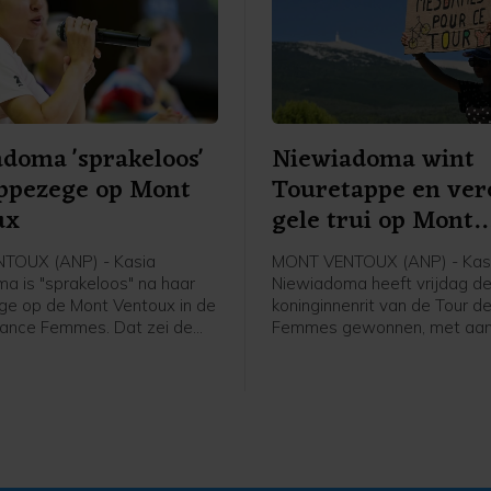
doma 'sprakeloos'
Niewiadoma wint
ppezege op Mont
Touretappe en ver
ux
gele trui op Mont
Ventoux
TOUX (ANP) - Kasia
MONT VENTOUX (ANP) - Kas
a is "sprakeloos" na haar
Niewiadoma heeft vrijdag d
e op de Mont Ventoux in de
koninginnenrit van de Tour d
rance Femmes. Dat zei de
Femmes gewonnen, met aa
n Canyon//Sram vrijdag na
de Mont Ventoux. De Poolse 
n de etappe in het
van Canyon//Sram reed solo 
rview. Het was de eerste
overwinning op de bekende b
e voor de Tourwinnares van
voor Demi Vollering. De Ned
werd tweede op 1.16 minuut
Italiaanse Longo Borghini w
op 1.42.