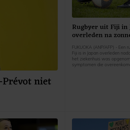
Rugbyer uit Fiji in
overleden na zonn
FUKUOKA (ANP/AFP) - Een ru
Fiji is in Japan overleden nadat
het ziekenhuis was opgeno
symptomen die overeenkom
een ernstige zonnesteek. H
-Prévot niet
de 26-jarige Saimoni Vunilagi
maakte zijn club Kyushu KV u
Fukuoka, dat uitkomt op het
niveau, bekend.