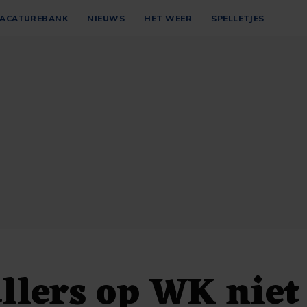
ACATUREBANK
NIEUWS
HET WEER
SPELLETJES
llers op WK niet