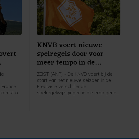
KNVB voert nieuwe
overt
spelregels door voor
meer tempo in de
wedstrijd
ia
ZEIST (ANP) - De KNVB voert bij de
e
start van het nieuwe seizoen in de
e France
Eredivisie verschillende
nkomst op
spelregelwijzigingen in die erop gericht
renster
zijn het tempo in de wedstrijden te
naar de
verhogen. Het zijn aanpassingen in de
erg, ruim
spelregels van de internationale
erlandse
spelregelorganisatie IFAB, die de FIFA
. De
ook al had doorgevoerd tijdens het
erd derde
WK voetbal in juni.