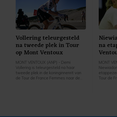
Vollering teleurgesteld
Niewia
na tweede plek in Tour
na eta
op Mont Ventoux
Vento
MONT VENTOUX (ANP) - Demi
MONT VEN
Vollering is teleurgesteld na haar
Niewiadom
tweede plek in de koninginnenrit van
etappezeg
de Tour de France Femmes naar de
Tour de F
Mont Ventoux. Dat zei de Nederlandse
Poolse va
renster van FDJ United-Suez vrijdag na
afloop va
afloop van de etappe tegen de NOS.
flashinte
etappezeg
2024.