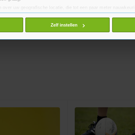
 over uw geografische locatie, die tot een paar meter nauwkeuri
eren door het actief te scannen op specifieke eigenschappen (fing
onlijke gegevens worden verwerkt en stel uw voorkeuren in he
Zelf instellen
jzigen of intrekken in de Cookieverklaring.
te beter en wordt jouw bezoek makkelijker en persoonlijker. O
je gemaakte keuze altijd wijzigen of intrekken.