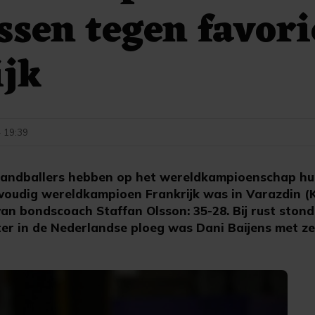
sen tegen favori
ijk
- 19:39
andballers hebben op het wereldkampioenschap h
voudig wereldkampioen Frankrijk was in Varazdin (K
n bondscoach Staffan Olsson: 35-28. Bij rust stond
ter in de Nederlandse ploeg was Dani Baijens met z