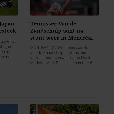
 Japan
Tennisser Van de
esteek
Zandschulp wint na
stunt weer in Montréal
gbyer uit
 hij in
MONTRÉAL (ANP) - Tennisser Botic
men met
van de Zandschulp heeft na zijn
en met
verrassende overwinning op Daniil
et gaat om
Medvedev, de Russische nummer 6
, zo
van de wereld, opnieuw gewonnen op
it
het masterstoernooi van Montréal. In
 tweede
de derde ronde was de Nederlander
na drie sets te sterk voor Hubert
Hurkacz uit Polen: 3-6 7-6 (4) 7-5.