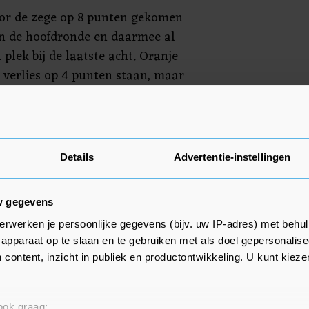
oor de zege op 8 punten gekomen
an de hoofdronde en daarmee al
 plek bij de laatste acht. Oranje
et verlies op 4 punten staan, maar
d voor de kwartfinales. Noord-
 Oostenrijk strijden met
 ticket in de poule voor de
treft zaterdag Oostenrijk.
Details
Advertentie-instellingen
w gegevens
erwerken je persoonlijke gegevens (bijv. uw IP-adres) met behul
apparaat op te slaan en te gebruiken met als doel gepersonalise
 content, inzicht in publiek en productontwikkeling. U kunt kiez
 ook graag: