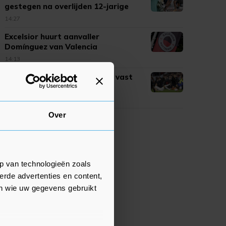
gestegen na overlijden 12-jarige
14:27
Excelsior huurt aanvaller
Domínguez van Valencia
14:13
PSV legt middenvelder Sano vast
tot medio 2031
14:05
Over
p van technologieën zoals
erde advertenties en content,
en wie uw gegevens gebruikt