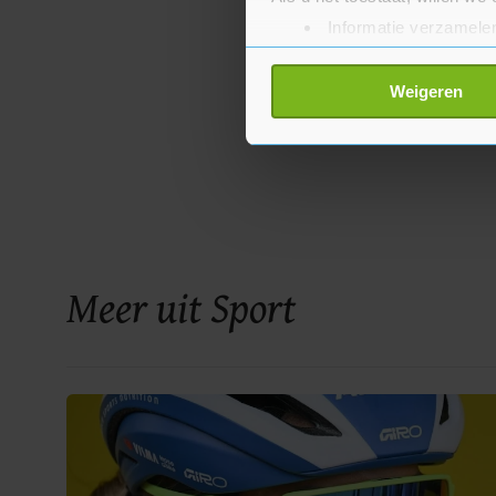
Informatie verzamelen
Uw apparaat identific
Lees meer over hoe uw perso
Weigeren
toestemming op elk moment wi
Met cookies werkt onze websi
ons cookiebeleid bekijken en 
Meer uit Sport