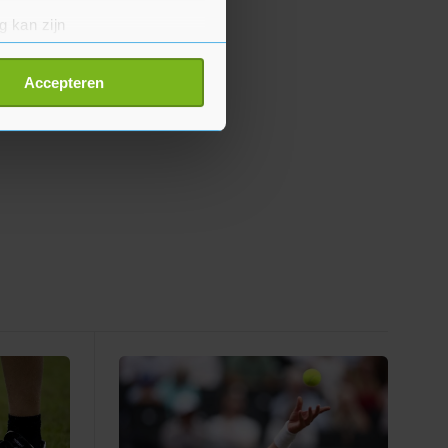
g kan zijn
erprinting)
t
detailgedeelte
in. U kunt uw
Accepteren
p onze cookiepagina kun je