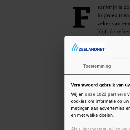
F
rankrijk is d
in groep II v
zeker van een
blijft door h
is nog niet uitgeschakel
Macedonië, Hongarije en
Nederland om het tweede
kwartfinales. Nederland 
Toestemming
Verantwoord gebruik van u
Wij en
onze 1022 partners
v
cookies om informatie op uw 
metingen aan advertenties en
en met welke doelen.
Als u het toestaat, willen we