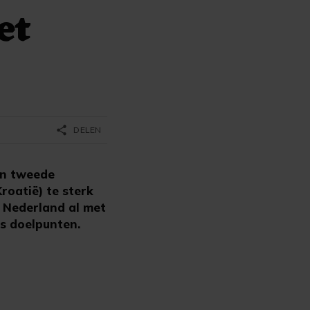
et
share
DELEN
un tweede
roatië) te sterk
 Nederland al met
es doelpunten.