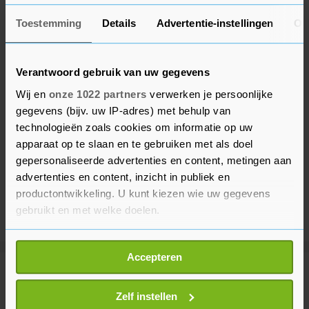
Toestemming
Details
Advertentie-instellingen
Ov
Verantwoord gebruik van uw gegevens
Wij en
onze 1022 partners
verwerken je persoonlijke
gegevens (bijv. uw IP-adres) met behulp van
technologieën zoals cookies om informatie op uw
apparaat op te slaan en te gebruiken met als doel
gepersonaliseerde advertenties en content, metingen aan
advertenties en content, inzicht in publiek en
productontwikkeling. U kunt kiezen wie uw gegevens
gebruikt en met welke doelen.
Als u het toestaat, willen we ook graag:
Accepteren
Informatie verzamelen over uw geografische
Meer uit Buitenland
locatie, die tot een paar meter nauwkeurig kan zijn
Uw apparaat identificeren door het actief te
Zelf instellen