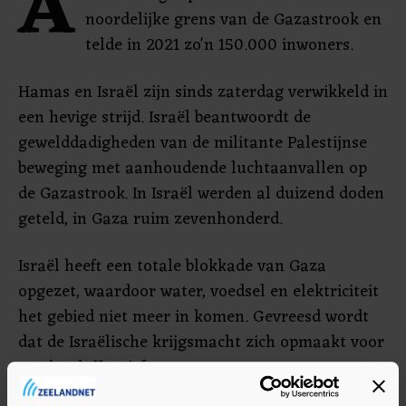
A
noordelijke grens van de Gazastrook en
telde in 2021 zo'n 150.000 inwoners.
Hamas en Israël zijn sinds zaterdag verwikkeld in
een hevige strijd. Israël beantwoordt de
gewelddadigheden van de militante Palestijnse
beweging met aanhoudende luchtaanvallen op
de Gazastrook. In Israël werden al duizend doden
geteld, in Gaza ruim zevenhonderd.
Israël heeft een totale blokkade van Gaza
opgezet, waardoor water, voedsel en elektriciteit
het gebied niet meer in komen. Gevreesd wordt
dat de Israëlische krijgsmacht zich opmaakt voor
een landoffensief.