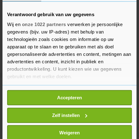
Verantwoord gebruik van uw gegevens
Wij en
onze 1022 partners
verwerken je persoonlijke
gegevens (bijv. uw IP-adres) met behulp van
technologieën zoals cookies om informatie op uw
apparaat op te slaan en te gebruiken met als doel
gepersonaliseerde advertenties en content, metingen aan
advertenties en content, inzicht in publiek en
productontwikkeling. U kunt kiezen wie uw gegevens
gebruikt en met welke doelen.
Meer uit Buitenland
Als u het toestaat, willen we ook graag:
Accepteren
Informatie verzamelen over uw geografische
locatie, die tot een paar meter nauwkeurig kan zijn
Doden door confrontaties vlak na
Uw apparaat identificeren door het actief te
Zelf instellen
inauguratie president Colombia
scannen op specifieke eigenschappen (fingerprinting)
12 minuten geleden
Lees meer over hoe uw persoonlijke gegevens worden
Weigeren
verwerkt en stel uw voorkeuren in het
detailgedeelte
in.