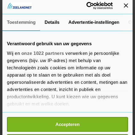
wordt geregeerd door de Fatah-partij van
president Mahmoud Abbas.
Toestemming
Details
Advertentie-instellingen
Ov
Verantwoord gebruik van uw gegevens
Wij en
onze 1022 partners
verwerken je persoonlijke
gegevens (bijv. uw IP-adres) met behulp van
technologieën zoals cookies om informatie op uw
apparaat op te slaan en te gebruiken met als doel
gepersonaliseerde advertenties en content, metingen aan
advertenties en content, inzicht in publiek en
productontwikkeling. U kunt kiezen wie uw gegevens
gebruikt en met welke doelen.
Als u het toestaat, willen we ook graag:
Accepteren
Informatie verzamelen over uw geografische
locatie, die tot een paar meter nauwkeurig kan zijn