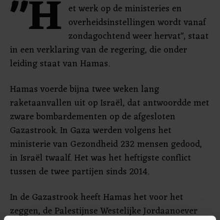
"H
et werk op de ministeries en
overheidsinstellingen wordt vanaf
zondagochtend weer hervat", staat
in een verklaring van de regering, die onder
leiding staat van Hamas.
Hamas voerde bijna twee weken lang
raketaanvallen uit op Israël, dat antwoordde met
zware bombardementen op de afgesloten
Gazastrook. In Gaza werden volgens het
ministerie van Gezondheid 232 mensen gedood,
in Israël twaalf. Het was het heftigste conflict
tussen de twee partijen sinds 2014.
In de Gazastrook heeft Hamas het voor het
zeggen, de Palestijnse Westelijke Jordaanoever