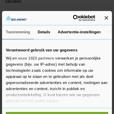
oktober.
Israël moet in ruil 39 Palestijnse gevangenen
vrijlaten. Volgens een woordvoerder van het
Qatarese ministerie van Buitenlandse Zaken is
Toestemming
Details
Advertentie-instellingen
Ov
Israël daarmee begonnen.
Verantwoord gebruik van uw gegevens
Wij en
onze 1022 partners
verwerken je persoonlijke
gegevens (bijv. uw IP-adres) met behulp van
technologieën zoals cookies om informatie op uw
apparaat op te slaan en te gebruiken met als doel
gepersonaliseerde advertenties en content, metingen aan
advertenties en content, inzicht in publiek en
productontwikkeling. U kunt kiezen wie uw gegevens
gebruikt en met welke doelen.
Als u het toestaat, willen we ook graag: