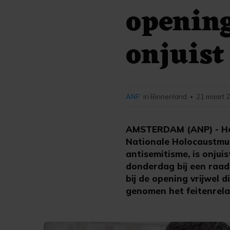
openin
onjuist
ANP
in Binnenland
21 maart 2
•
AMSTERDAM (ANP) - Het 
Nationale Holocaustmu
antisemitisme, is onju
donderdag bij een raad
bij de opening vrijwel 
genomen het feitenrela