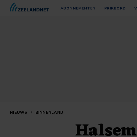
ABONNEMENTEN
PRIKBORD
V
NIEUWS
/
BINNENLAND
Halsema