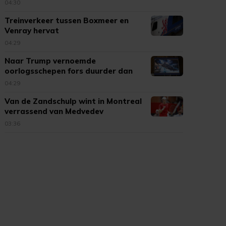
04:30
Treinverkeer tussen Boxmeer en
Venray hervat
04:29
Naar Trump vernoemde
oorlogsschepen fors duurder dan
verwacht
04:29
Van de Zandschulp wint in Montreal
verrassend van Medvedev
03:36