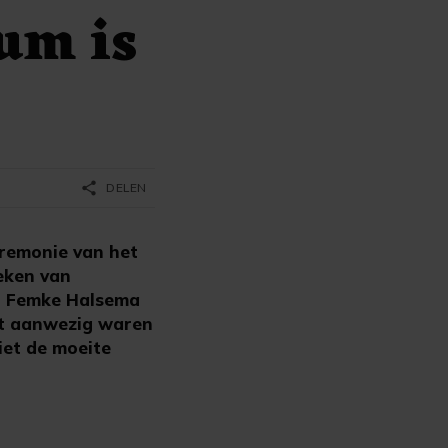
um is
share
DELEN
eremonie van het
eken van
er Femke Halsema
et aanwezig waren
iet de moeite