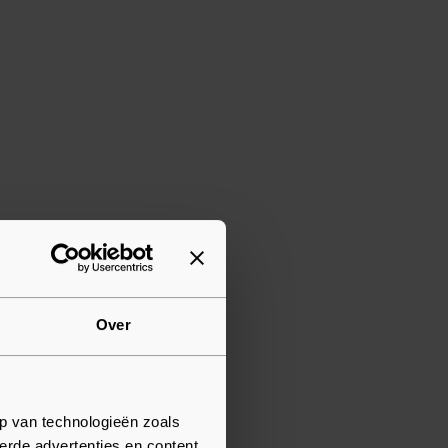
Over
p van technologieën zoals
erde advertenties en content,