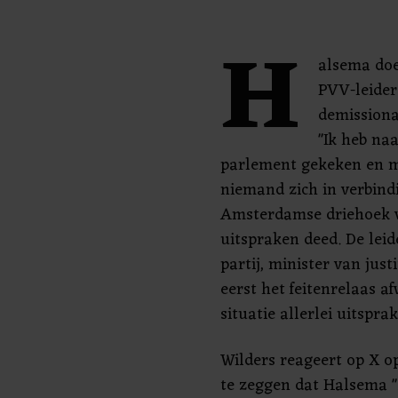
H
alsema doe
PVV-leider
demissionai
"Ik heb naa
parlement gekeken en m
niemand zich in verbind
Amsterdamse driehoek v
uitspraken deed. De leid
partij, minister van just
eerst het feitenrelaas af
situatie allerlei uitspra
Wilders reageert op X op
te zeggen dat Halsema 