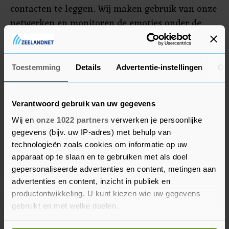
contacten te leggen. Wij maken gebruik van onze
netwerken en monitoren de emoties onder de
bevolking."
Halsema heeft aan de burgemeesters van Nice en
Toestemming
Details
Advertentie-instellingen
Ov
Parijs haar medeleven betuigd.
Verantwoord gebruik van uw gegevens
Wij en
onze 1022 partners
verwerken je persoonlijke
gegevens (bijv. uw IP-adres) met behulp van
technologieën zoals cookies om informatie op uw
apparaat op te slaan en te gebruiken met als doel
gepersonaliseerde advertenties en content, metingen aan
advertenties en content, inzicht in publiek en
productontwikkeling. U kunt kiezen wie uw gegevens
gebruikt en met welke doelen.