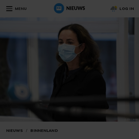
MENU
LOG IN
NIEUWS
/
BINNENLAND