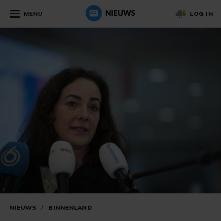
MENU
LOG IN
NIEUWS
/
BINNENLAND