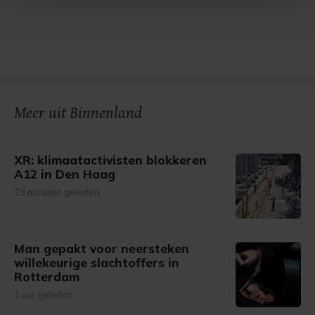
Met cookies werkt onze website beter en wordt jouw
bezoek makkelijker en persoonlijker. Op
onze cookiepagina kun je ons cookiebeleid bekijken en je
gemaakte keuze altijd wijzigen of intrekken.
Meer uit Binnenland
XR: klimaatactivisten blokkeren
A12 in Den Haag
23 minuten geleden
Man gepakt voor neersteken
willekeurige slachtoffers in
Rotterdam
1 uur geleden