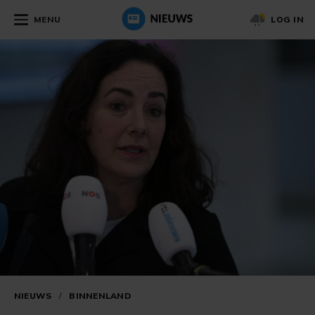
MENU
LOG IN
NIEUWS
/
BINNENLAND