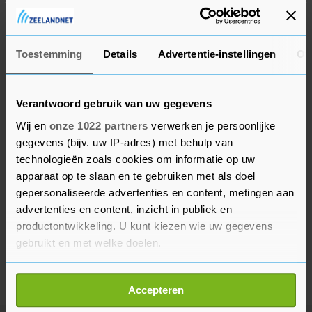
Noordermarkt, de Jordaan en het Amstelveld,
was het 's middags te druk.
Toestemming
Details
Advertentie-instellingen
Ov
Verantwoord gebruik van uw gegevens
Wij en
onze 1022 partners
verwerken je persoonlijke
gegevens (bijv. uw IP-adres) met behulp van
technologieën zoals cookies om informatie op uw
apparaat op te slaan en te gebruiken met als doel
gepersonaliseerde advertenties en content, metingen aan
advertenties en content, inzicht in publiek en
productontwikkeling. U kunt kiezen wie uw gegevens
gebruikt en met welke doelen.
Als u het toestaat, willen we ook graag:
Accepteren
Informatie verzamelen over uw geografische