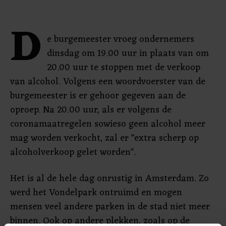
D
e burgemeester vroeg ondernemers
dinsdag om 19.00 uur in plaats van om
20.00 uur te stoppen met de verkoop
van alcohol. Volgens een woordvoerster van de
burgemeester is er gehoor gegeven aan de
oproep. Na 20.00 uur, als er volgens de
coronamaatregelen sowieso geen alcohol meer
mag worden verkocht, zal er "extra scherp op
alcoholverkoop gelet worden".
Het is al de hele dag onrustig in Amsterdam. Zo
werd het Vondelpark ontruimd en mogen
mensen veel andere parken in de stad niet meer
binnen. Ook op andere plekken, zoals op de