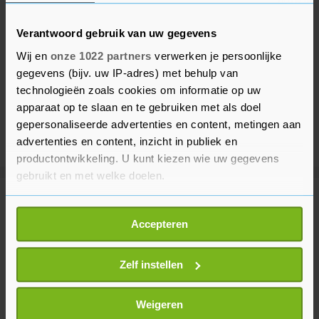
Verantwoord gebruik van uw gegevens
Wij en
onze 1022 partners
verwerken je persoonlijke
gegevens (bijv. uw IP-adres) met behulp van
technologieën zoals cookies om informatie op uw
apparaat op te slaan en te gebruiken met als doel
gepersonaliseerde advertenties en content, metingen aan
advertenties en content, inzicht in publiek en
productontwikkeling. U kunt kiezen wie uw gegevens
gebruikt en met welke doelen.
Meer uit Buitenland
Als u het toestaat, willen we ook graag:
Accepteren
Informatie verzamelen over uw geografische
locatie, die tot een paar meter nauwkeurig kan zijn
VS: gesprekken tussen Libanon en
Uw apparaat identificeren door het actief te
Zelf instellen
Israël voorspoedig verlopen
scannen op specifieke eigenschappen (fingerprinting)
41 minuten geleden
Lees meer over hoe uw persoonlijke gegevens worden
Weigeren
verwerkt en stel uw voorkeuren in het
detailgedeelte
in.