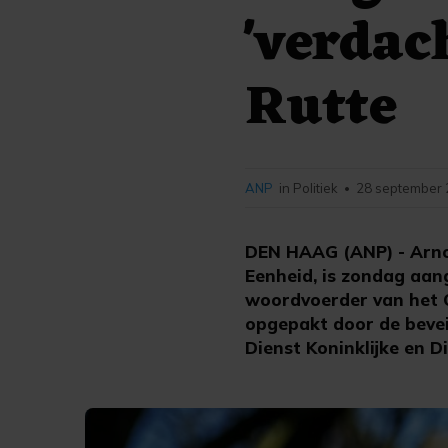
'verdac
Rutte
ANP
in Politiek
28 september 
•
DEN HAAG (ANP) - Arnou
Eenheid, is zondag aan
woordvoerder van het O
opgepakt door de bevei
Dienst Koninklijke en D