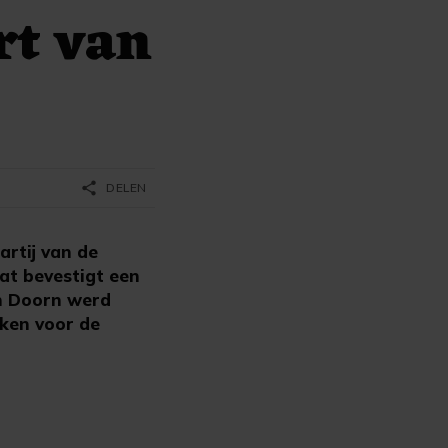
rt van
share
DELEN
rtij van de
at bevestigt een
an Doorn werd
rken voor de