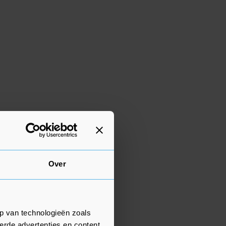
Over
p van technologieën zoals
erde advertenties en content,