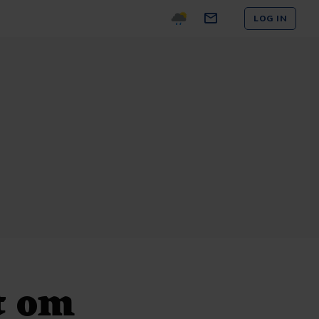
LOG IN
t om