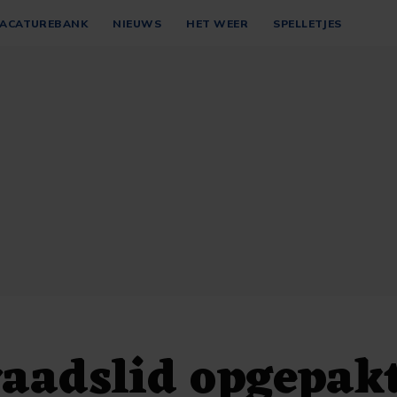
ACATUREBANK
NIEUWS
HET WEER
SPELLETJES
raadslid opgepak