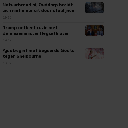
Natuurbrand bij Ouddorp breidt
zich niet meer uit door stoplijnen
19:21
Trump ontkent ruzie met
defensieminister Hegseth over
munitie
19:17
Ajax begint met begeerde Godts
tegen Shelbourne
19:02