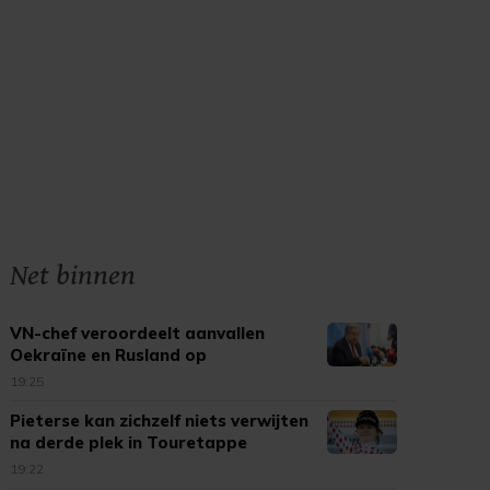
Net binnen
VN-chef veroordeelt aanvallen
Oekraïne en Rusland op
burgerdoelen
19:25
Pieterse kan zichzelf niets verwijten
na derde plek in Touretappe
19:22