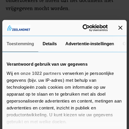
onderzoekers te horen dat het document niet
vrijgegeven mocht worden.
Toenmalig voorzitter Jos Geukers zegt tegen de
Volkskrant zich het rapport 'vaag' te kunnen
herinneren. "Ik weet bij god niet meer wat er in
Toestemming
Details
Advertentie-instellingen
Ov
stond. Ik was druk met de financiële problemen
van de KNGU."
Verantwoord gebruik van uw gegevens
Wij en
onze 1022 partners
verwerken je persoonlijke
gegevens (bijv. uw IP-adres) met behulp van
technologieën zoals cookies om informatie op uw
apparaat op te slaan en te gebruiken met als doel
gepersonaliseerde advertenties en content, metingen aan
advertenties en content, inzicht in publiek en
productontwikkeling. U kunt kiezen wie uw gegevens
gebruikt en met welke doelen.