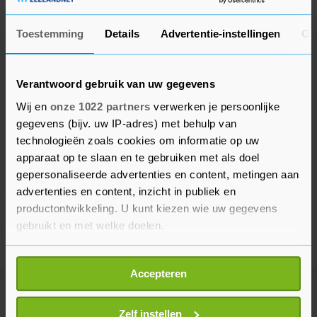
Toestemming
Details
Advertentie-instellingen
Ov
Verantwoord gebruik van uw gegevens
Wij en
onze 1022 partners
verwerken je persoonlijke
gegevens (bijv. uw IP-adres) met behulp van
technologieën zoals cookies om informatie op uw
apparaat op te slaan en te gebruiken met als doel
gepersonaliseerde advertenties en content, metingen aan
advertenties en content, inzicht in publiek en
productontwikkeling. U kunt kiezen wie uw gegevens
gebruikt en met welke doelen.
Als u het toestaat, willen we ook graag:
Accepteren
Informatie verzamelen over uw geografische
locatie, die tot een paar meter nauwkeurig kan zijn
Meer uit Voetbal
Uw apparaat identificeren door het actief te
Zelf instellen