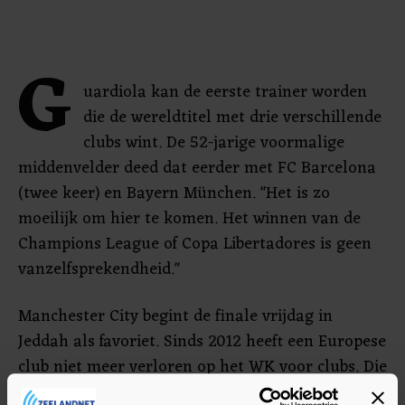
G
uardiola kan de eerste trainer worden
die de wereldtitel met drie verschillende
clubs wint. De 52-jarige voormalige
middenvelder deed dat eerder met FC Barcelona
(twee keer) en Bayern München. "Het is zo
moeilijk om hier te komen. Het winnen van de
Champions League of Copa Libertadores is geen
vanzelfsprekendheid."
Manchester City begint de finale vrijdag in
Jeddah als favoriet. Sinds 2012 heeft een Europese
club niet meer verloren op het WK voor clubs. Die
reeks duurt nu al 21 duels.