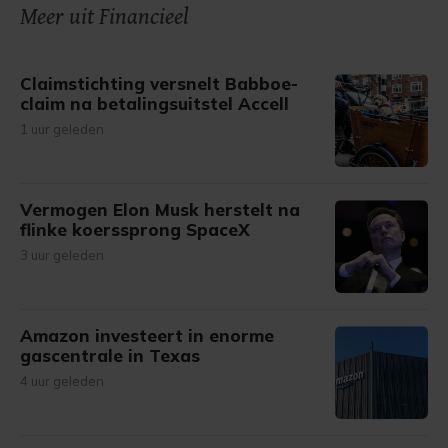
onze cookiepagina kun je ons cookiebeleid bekijken en je
Meer uit Financieel
gemaakte keuze altijd wijzigen of intrekken.
Claimstichting versnelt Babboe-
claim na betalingsuitstel Accell
1 uur geleden
Vermogen Elon Musk herstelt na
flinke koerssprong SpaceX
3 uur geleden
Amazon investeert in enorme
gascentrale in Texas
4 uur geleden