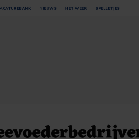
ACATUREBANK
NIEUWS
HET WEER
SPELLETJES
eevoederbedrijve