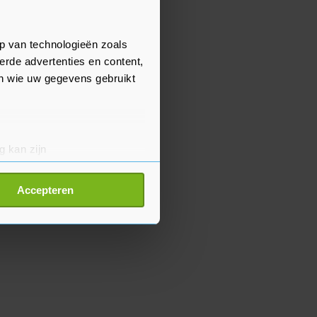
p van technologieën zoals
erde advertenties en content,
en wie uw gegevens gebruikt
g kan zijn
erprinting)
t
detailgedeelte
in. U kunt uw
Accepteren
p onze cookiepagina kun je