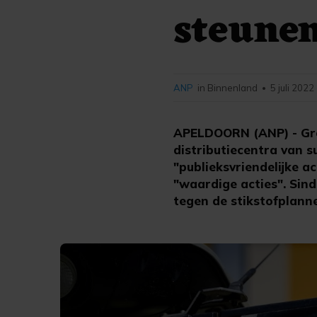
steunen
ANP
in Binnenland
5 juli 2022
•
APELDOORN (ANP) - Gro
distributiecentra van 
"publieksvriendelijke a
"waardige acties". Sin
tegen de stikstofplann