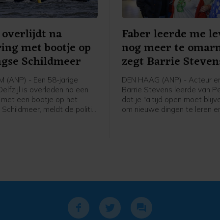
 overlijdt na
Faber leerde me l
ing met bootje op
nog meer te omar
ngse Schildmeer
zegt Barrie Steven
(ANP) - Een 58-jarige
DEN HAAG (ANP) - Acteur e
 Delfzijl is overleden na een
Barrie Stevens leerde van P
 met een bootje op het
dat je "altijd open moet blij
Schildmeer, meldt de politie.
om nieuwe dingen te leren en
e heeft de bestuurder van de
te krijgen". Dat zegt de ente
 19-jarige man uit Eemsdelta,
vrijdag in reactie op het over
en en verhoord. Hij is weer
Faber. De twee waren same
oeten, maar blijft verdachte.
2018 en 2020 te zien in de 
realityserie Beter laat dan no
samen met Gerard Cox en Wi
Frequin.