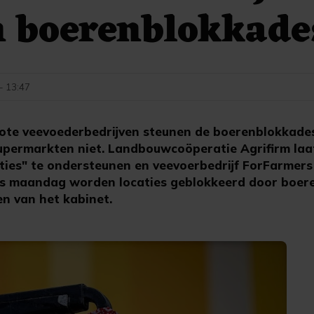
 boerenblokkade
 - 13:47
te veevoederbedrijven steunen de boerenblokkade
supermarkten niet. Landbouwcoöperatie Agrifirm laa
cties" te ondersteunen en veevoerbedrijf ForFarmers
ds maandag worden locaties geblokkeerd door boere
en van het kabinet.