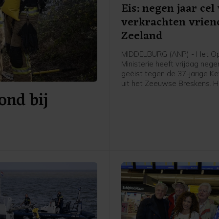
Eis: negen jaar cel
verkrachten vrien
Zeeland
MIDDELBURG (ANP) - Het O
Ministerie heeft vrijdag negen
geëist tegen de 37-jarige Ke
uit het Zeeuwse Breskens. H
nd bij
verdacht van zeven verkrach
van zijn vriendin tussen 202
Hij zou haar zelf hebben ver
haar hebben laten verkracht
vijf vrienden van hem. Tegen
hen eiste het OM drie jaar cel
waarvan één jaar voorwaarde