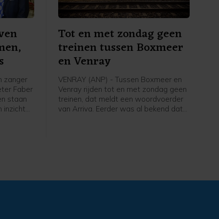
even
Tot en met zondag geen
men,
treinen tussen Boxmeer
s
en Venray
n zanger
VENRAY (ANP) - Tussen Boxmeer en
eter Faber
Venray rijden tot en met zondag geen
ven staan
treinen, dat meldt een woordvoerder
 inzichten
van Arriva. Eerder was al bekend dat
rtainer
er vrijdag geen treinen zouden rijden
lijden van
door de werkzaamheden na de brand
n tussen
in natuurgebied Boschhuizerbergen,
RTL4-
ten oosten van Venray.
oit,
llibrord