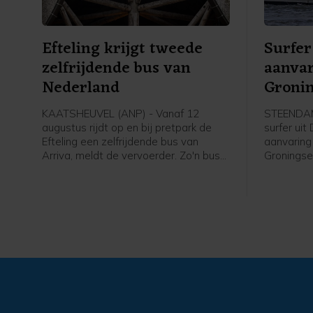
Efteling krijgt tweede
Surfer
zelfrijdende bus van
aanvar
Nederland
Groni
KAATSHEUVEL (ANP) - Vanaf 12
STEENDAM 
augustus rijdt op en bij pretpark de
surfer uit
Efteling een zelfrijdende bus van
aanvaring
Arriva, meldt de vervoerder. Zo'n bus
Groningse 
rijdt zelfstandig. Er zit nog wel een
De politi
zogeheten safety driver op de
boot, een
bestuurdersstoel die kan ingrijpen.
aangehoud
op vrije v