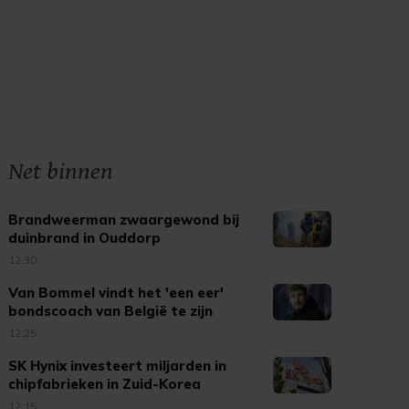
Net binnen
Brandweerman zwaargewond bij
duinbrand in Ouddorp
12:30
Van Bommel vindt het 'een eer'
bondscoach van België te zijn
12:25
SK Hynix investeert miljarden in
chipfabrieken in Zuid-Korea
12:15