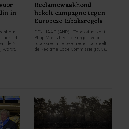
 voor
Reclamewaakhond
din in
hekelt campagne tegen
Europese tabaksregels
penbaar
DEN HAAG (ANP) - Tabaksfabrikant
 jaar cel
Philip Morris heeft de regels voor
vin de N.
tabaksreclame overtreden, oordeelt
ij wordt
de Reclame Code Commissie (RCC),
tingen
de toezichthouder voor advertenties.
1 en 2023.
Philip Morris had een flyer en een
kracht en
website laten maken waarop mensen
en door
hun mening over komende Europese
 drie van
tabaksregels konden laten doorgeven
,
aan de Europese Commissie.
lijk.
Kunstmatige intelligentie (AI) schreef
de teksten voor de gebruikers.