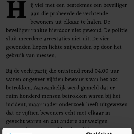
H
ij viel met een bestekmes een beveiliger
aan die probeerde de vechtende
bewoners uit elkaar te halen. De
beveiliger raakte hierdoor niet gewond. De politie
sluit meerdere arrestaties niet uit. De vier
gewonden liepen lichte snijwonden op door het
gebruik van messen.
Bij de vechtpartij die ontstond rond 04.00 uur
waren ongeveer vijftien bewoners van het azc
betrokken. Aanvankelijk werd gemeld dat er
ruim honderd mensen betrokken waren bij het
incident, maar nader onderzoek heeft uitgewezen
dat er vijftien bewoners echt met elkaar in
gevecht waren en dat andere aanwezigen
omstanders waren, aldus de politie. De