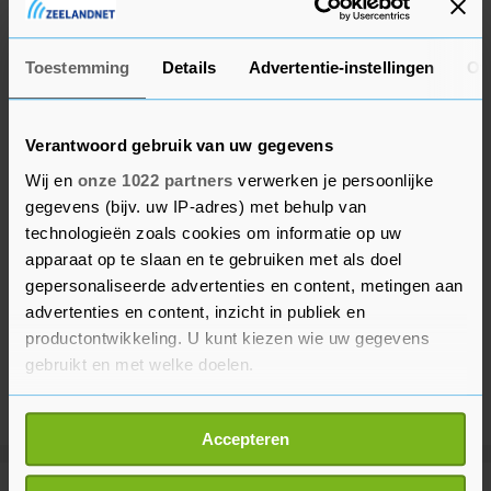
aanleiding van de vechtpartij is nog onduidelijk.
Toestemming
Details
Advertentie-instellingen
Ov
Verantwoord gebruik van uw gegevens
Wij en
onze 1022 partners
verwerken je persoonlijke
gegevens (bijv. uw IP-adres) met behulp van
technologieën zoals cookies om informatie op uw
apparaat op te slaan en te gebruiken met als doel
gepersonaliseerde advertenties en content, metingen aan
advertenties en content, inzicht in publiek en
productontwikkeling. U kunt kiezen wie uw gegevens
gebruikt en met welke doelen.
Als u het toestaat, willen we ook graag:
Accepteren
Informatie verzamelen over uw geografische
locatie, die tot een paar meter nauwkeurig kan zijn