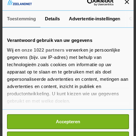
gewoon staan op 28 juni.
Toestemming
Details
Advertentie-instellingen
Ov
Verantwoord gebruik van uw gegevens
Wij en
onze 1022 partners
verwerken je persoonlijke
gegevens (bijv. uw IP-adres) met behulp van
technologieën zoals cookies om informatie op uw
apparaat op te slaan en te gebruiken met als doel
gepersonaliseerde advertenties en content, metingen aan
advertenties en content, inzicht in publiek en
productontwikkeling. U kunt kiezen wie uw gegevens
gebruikt en met welke doelen.
Als u het toestaat, willen we ook graag:
Accepteren
Informatie verzamelen over uw geografische
locatie, die tot een paar meter nauwkeurig kan zijn