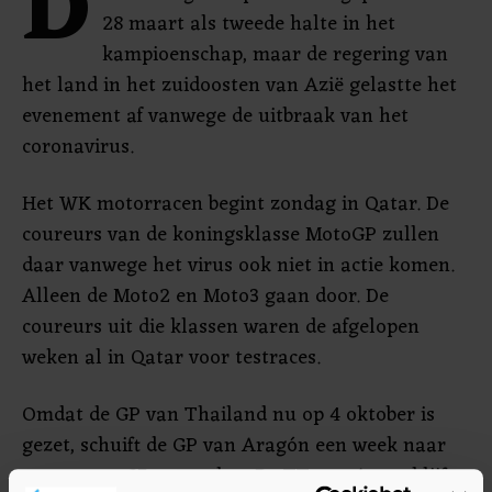
D
28 maart als tweede halte in het
kampioenschap, maar de regering van
het land in het zuidoosten van Azië gelastte het
evenement af vanwege de uitbraak van het
coronavirus.
Het WK motorracen begint zondag in Qatar. De
coureurs van de koningsklasse MotoGP zullen
daar vanwege het virus ook niet in actie komen.
Alleen de Moto2 en Moto3 gaan door. De
coureurs uit die klassen waren de afgelopen
weken al in Qatar voor testraces.
Omdat de GP van Thailand nu op 4 oktober is
gezet, schuift de GP van Aragón een week naar
voren naar 27 september. De TT van Assen blijft